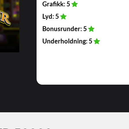
Grafikk: 5
Lyd: 5
Bonusrunder: 5
Underholdning: 5