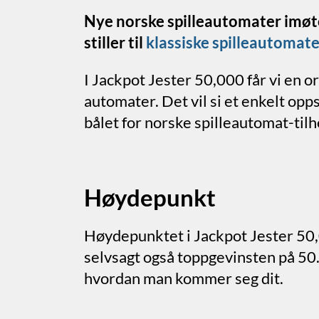
Nye norske spilleautomater imøte
stiller til
klassiske spilleautomate
I Jackpot Jester 50,000 får vi en or
automater. Det vil si et enkelt opps
bålet for norske spilleautomat-til
Høydepunkt
Høydepunktet i Jackpot Jester 50,0
selvsagt også toppgevinsten på 50
hvordan man kommer seg dit.