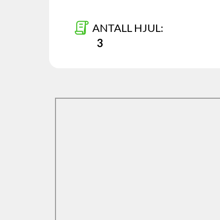
ANTALL HJUL:
3