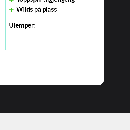
Wilds på plass
Ulemper: