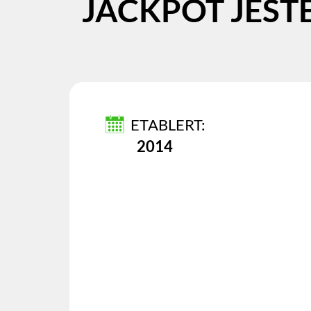
JACKPOT JEST
ETABLERT:
2014