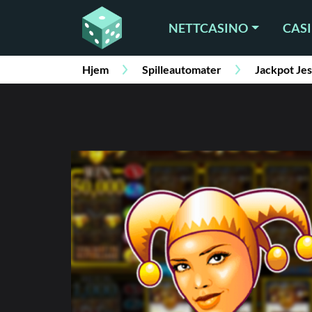
NETTCASINO
CAS
Hjem
Spilleautomater
Jackpot Je