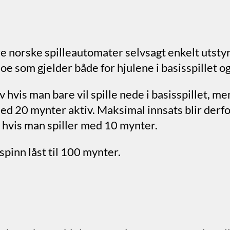
 norske spilleautomater selvsagt enkelt utstyrt.
noe som gjelder både for hjulene i basisspillet o
hvis man bare vil spille nede i basisspillet, men
ed 20 mynter aktiv. Maksimal innsats blir derfor
 hvis man spiller med 10 mynter.
pinn låst til 100 mynter.