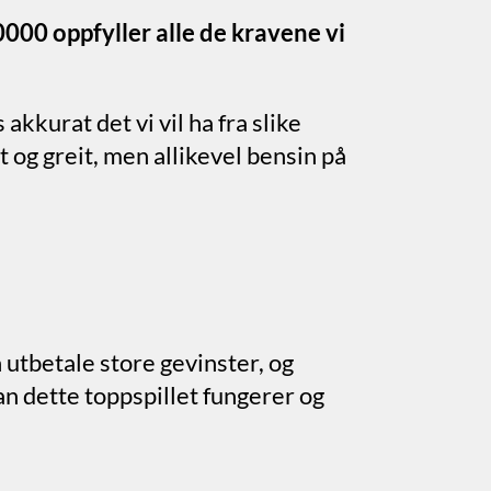
000 oppfyller alle de kravene vi
akkurat det vi vil ha fra slike
t og greit, men allikevel bensin på
utbetale store gevinster, og
 dette toppspillet fungerer og