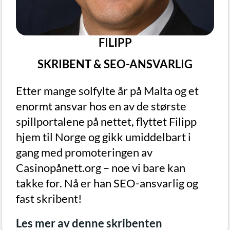
FILIPP
SKRIBENT & SEO-ANSVARLIG
Etter mange solfylte år på Malta og et
enormt ansvar hos en av de største
spillportalene på nettet, flyttet Filipp
hjem til Norge og gikk umiddelbart i
gang med promoteringen av
Casinopånett.org – noe vi bare kan
takke for. Nå er han SEO-ansvarlig og
fast skribent!
Les mer av denne skribenten