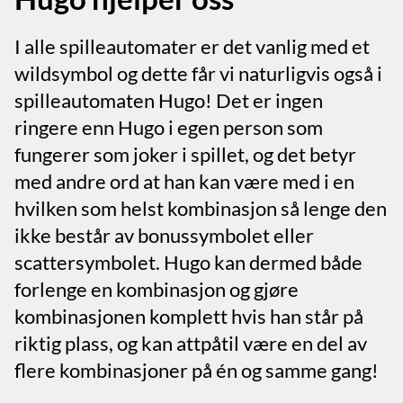
I alle spilleautomater er det vanlig med et
wildsymbol og dette får vi naturligvis også i
spilleautomaten Hugo! Det er ingen
ringere enn Hugo i egen person som
fungerer som joker i spillet, og det betyr
med andre ord at han kan være med i en
hvilken som helst kombinasjon så lenge den
ikke består av bonussymbolet eller
scattersymbolet. Hugo kan dermed både
forlenge en kombinasjon og gjøre
kombinasjonen komplett hvis han står på
riktig plass, og kan attpåtil være en del av
flere kombinasjoner på én og samme gang!