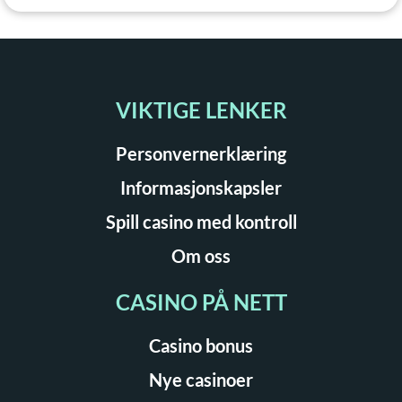
VIKTIGE LENKER
Personvernerklæring
Informasjonskapsler
Spill casino med kontroll
Om oss
CASINO PÅ NETT
Casino bonus
Nye casinoer