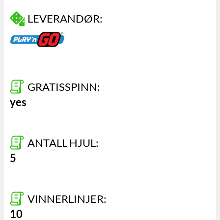
LEVERANDØR:
GRATISSPINN:
yes
ANTALL HJUL:
5
VINNERLINJER:
10