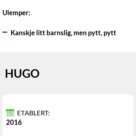
Ulemper:
Kanskje litt barnslig, men pytt, pytt
HUGO
ETABLERT:
2016