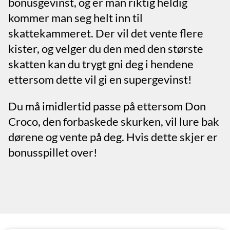
bonusgevinst, og er man riktig heldig
kommer man seg helt inn til
skattekammeret. Der vil det vente flere
kister, og velger du den med den største
skatten kan du trygt gni deg i hendene
ettersom dette vil gi en supergevinst!
Du må imidlertid passe på ettersom Don
Croco, den forbaskede skurken, vil lure bak
dørene og vente på deg. Hvis dette skjer er
bonusspillet over!