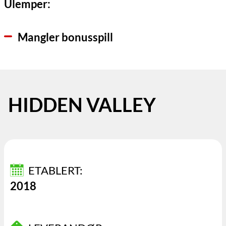
Ulemper:
Mangler bonusspill
HIDDEN VALLEY
ETABLERT:
2018