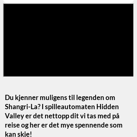
Du kjenner muligens til legenden om
Shangri-La? I spilleautomaten Hidden
Valley er det nettopp dit vi tas med på
reise og her er det mye spennende som
kan skje!