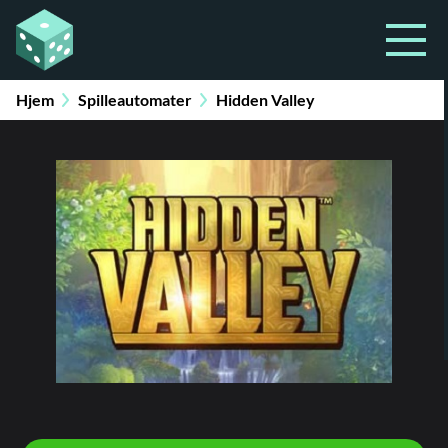
Hjem
Spilleautomater
Hidden Valley