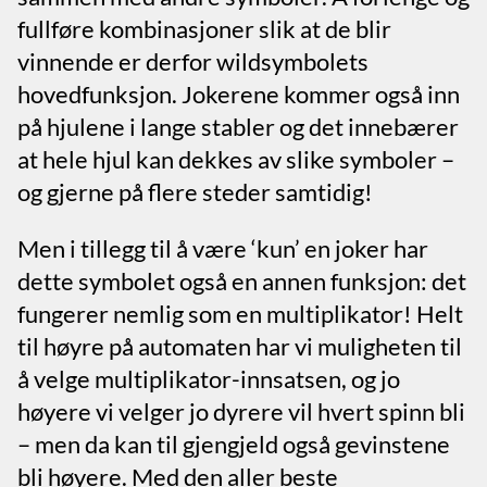
fullføre kombinasjoner slik at de blir
vinnende er derfor wildsymbolets
hovedfunksjon. Jokerene kommer også inn
på hjulene i lange stabler og det innebærer
at hele hjul kan dekkes av slike symboler –
og gjerne på flere steder samtidig!
Men i tillegg til å være ‘kun’ en joker har
dette symbolet også en annen funksjon: det
fungerer nemlig som en multiplikator! Helt
til høyre på automaten har vi muligheten til
å velge multiplikator-innsatsen, og jo
høyere vi velger jo dyrere vil hvert spinn bli
– men da kan til gjengjeld også gevinstene
bli høyere. Med den aller beste