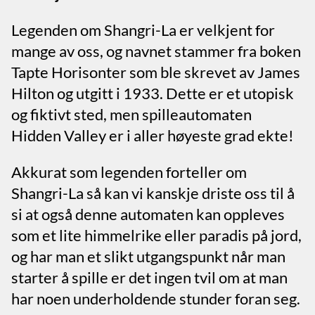
Legenden om Shangri-La er velkjent for
mange av oss, og navnet stammer fra boken
Tapte Horisonter som ble skrevet av James
Hilton og utgitt i 1933. Dette er et utopisk
og fiktivt sted, men spilleautomaten
Hidden Valley er i aller høyeste grad ekte!
Akkurat som legenden forteller om
Shangri-La så kan vi kanskje driste oss til å
si at også denne automaten kan oppleves
som et lite himmelrike eller paradis på jord,
og har man et slikt utgangspunkt når man
starter å spille er det ingen tvil om at man
har noen underholdende stunder foran seg.