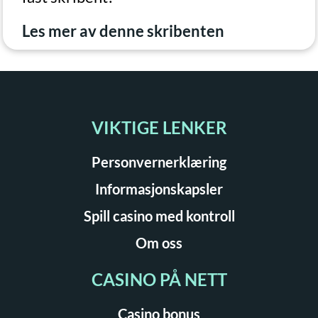
Les mer av denne skribenten
VIKTIGE LENKER
Personvernerklæring
Informasjonskapsler
Spill casino med kontroll
Om oss
CASINO PÅ NETT
Casino bonus