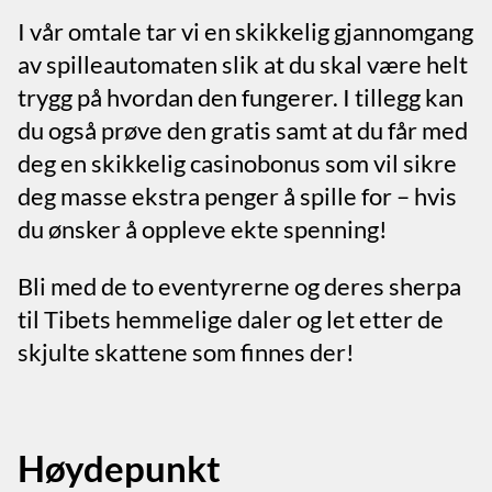
I vår omtale tar vi en skikkelig gjannomgang
av spilleautomaten slik at du skal være helt
trygg på hvordan den fungerer. I tillegg kan
du også prøve den gratis samt at du får med
deg en skikkelig casinobonus som vil sikre
deg masse ekstra penger å spille for – hvis
du ønsker å oppleve ekte spenning!
Bli med de to eventyrerne og deres sherpa
til Tibets hemmelige daler og let etter de
skjulte skattene som finnes der!
Høydepunkt