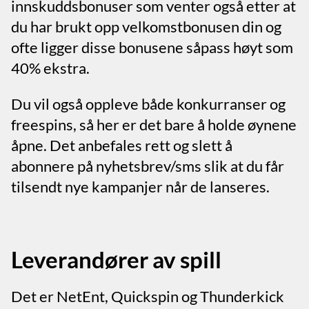
innskuddsbonuser som venter også etter at
du har brukt opp velkomstbonusen din og
ofte ligger disse bonusene såpass høyt som
40% ekstra.
Du vil også oppleve både konkurranser og
freespins, så her er det bare å holde øynene
åpne. Det anbefales rett og slett å
abonnere på nyhetsbrev/sms slik at du får
tilsendt nye kampanjer når de lanseres.
Leverandører av spill
Det er NetEnt, Quickspin og Thunderkick