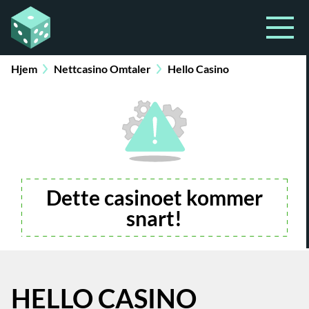
Hjem
Nettcasino Omtaler
Hello Casino
Dette casinoet kommer
snart!
HELLO CASINO