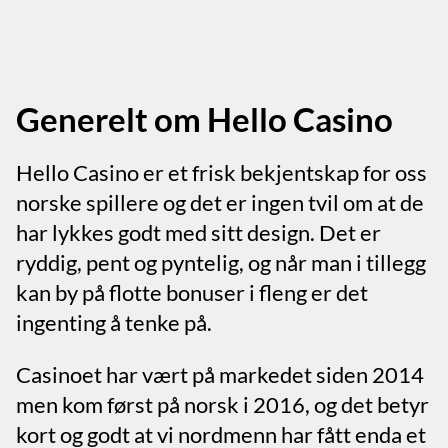
Generelt om Hello Casino
Hello Casino er et frisk bekjentskap for oss
norske spillere og det er ingen tvil om at de
har lykkes godt med sitt design. Det er
ryddig, pent og pyntelig, og når man i tillegg
kan by på flotte bonuser i fleng er det
ingenting å tenke på.
Casinoet har vært på markedet siden 2014
men kom først på norsk i 2016, og det betyr
kort og godt at vi nordmenn har fått enda et