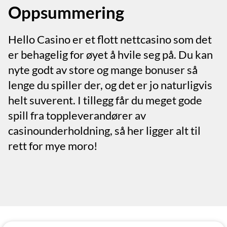
Oppsummering
Hello Casino er et flott nettcasino som det
er behagelig for øyet å hvile seg på. Du kan
nyte godt av store og mange bonuser så
lenge du spiller der, og det er jo naturligvis
helt suverent. I tillegg får du meget gode
spill fra toppleverandører av
casinounderholdning, så her ligger alt til
rett for mye moro!