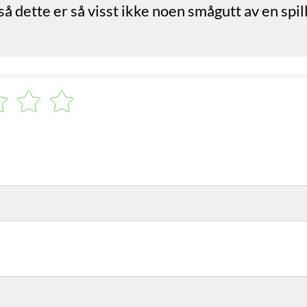
 så dette er så visst ikke noen smågutt av en sp