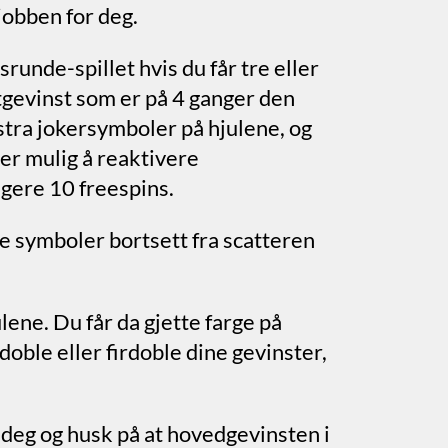
jobben for deg.
unde-spillet hvis du får tre eller
ntgevinst som er på 4 ganger den
kstra jokersymboler på hjulene, og
t er mulig å reaktivere
igere 10 freespins.
re symboler bortsett fra scatteren
ne. Du får da gjette farge på
 doble eller firdoble dine gevinster,
deg og husk på at hovedgevinsten i