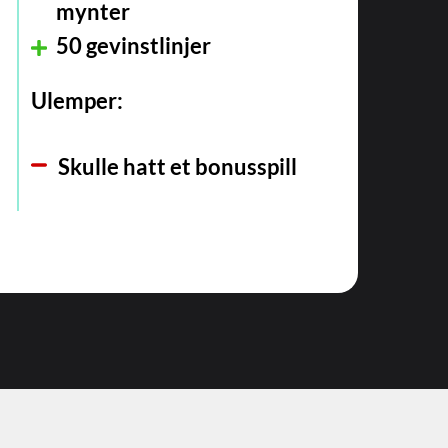
mynter
50 gevinstlinjer
Ulemper:
Skulle hatt et bonusspill