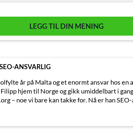
LEGG TIL DIN MENING
 SEO-ANSVARLIG
olfylte år på Malta og et enormt ansvar hos en a
et Filipp hjem til Norge og gikk umiddelbart i g
org – noe vi bare kan takke for. Nå er han SEO-a