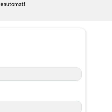
illeautomat!