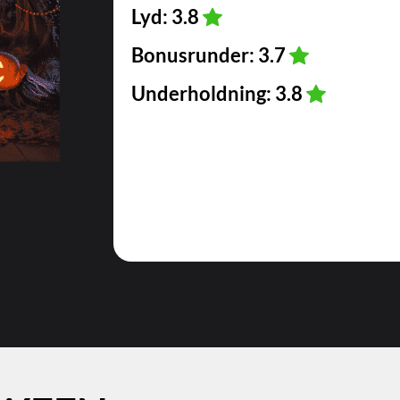
Lyd: 3.8
Bonusrunder: 3.7
Underholdning: 3.8