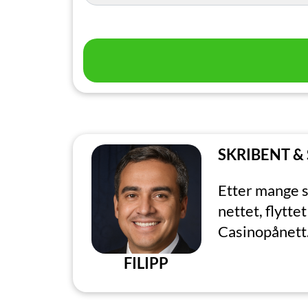
SKRIBENT &
Etter mange s
nettet, flytt
Casinopånett.
FILIPP