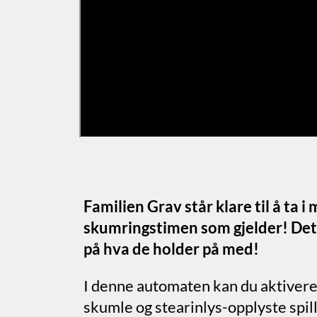
Familien Grav står klare til å ta 
skumringstimen som gjelder! Det e
på hva de holder på med!
I denne automaten kan du aktivere 
skumle og stearinlys-opplyste spil