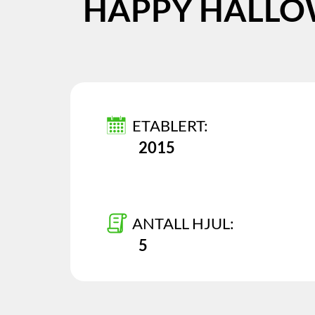
HAPPY HALL
ETABLERT:
2015
ANTALL HJUL:
5