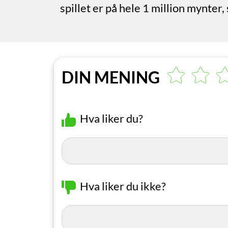
spillet er på hele 1 million mynter,
DIN MENING
Hva liker du?
Hva liker du ikke?