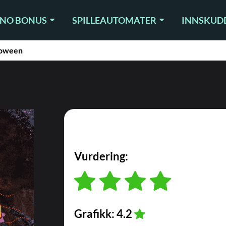
INO BONUS
SPILLEAUTOMATER
INNSKUD
loween
Vurdering:
Grafikk: 4.2