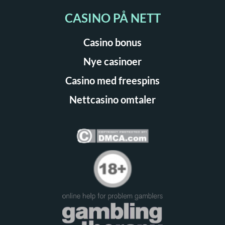
CASINO PÅ NETT
Casino bonus
Nye casinoer
Casino med freespins
Nettcasino omtaler