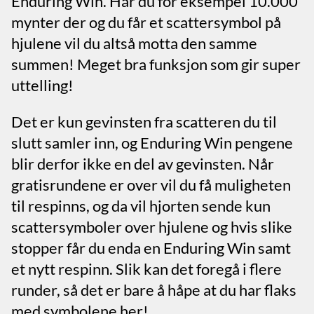
Enduring Win. Har du for eksempel 10.000
mynter der og du får et scattersymbol på
hjulene vil du altså motta den samme
summen! Meget bra funksjon som gir super
uttelling!
Det er kun gevinsten fra scatteren du til
slutt samler inn, og Enduring Win pengene
blir derfor ikke en del av gevinsten. Når
gratisrundene er over vil du få muligheten
til respinns, og da vil hjorten sende kun
scattersymboler over hjulene og hvis slike
stopper får du enda en Enduring Win samt
et nytt respinn. Slik kan det foregå i flere
runder, så det er bare å håpe at du har flaks
med symbolene her!