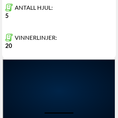
ANTALL HJUL:
5
VINNERLINJER:
20