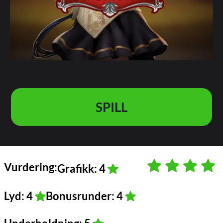
SPILL
Vurdering:
Grafikk: 4
Lyd: 4
Bonusrunder: 4