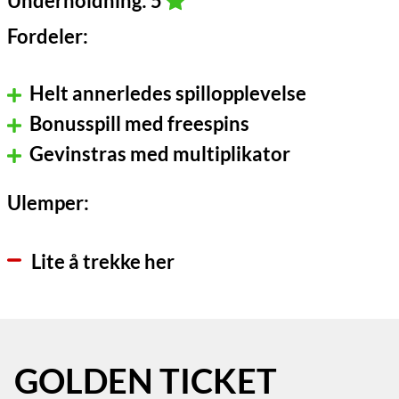
Underholdning: 5
Fordeler:
Helt annerledes spillopplevelse
Bonusspill med freespins
Gevinstras med multiplikator
Ulemper:
Lite å trekke her
GOLDEN TICKET