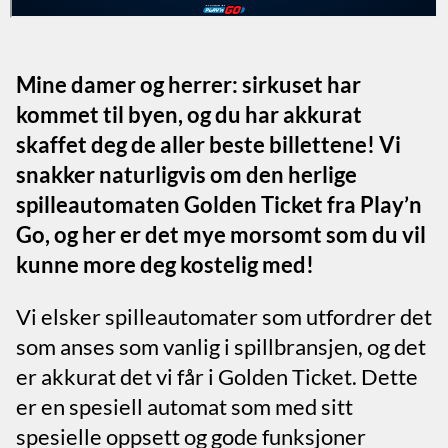
Mine damer og herrer: sirkuset har
kommet til byen, og du har akkurat
skaffet deg de aller beste billettene! Vi
snakker naturligvis om den herlige
spilleautomaten Golden Ticket fra Play’n
Go, og her er det mye morsomt som du vil
kunne more deg kostelig med!
Vi elsker spilleautomater som utfordrer det
som anses som vanlig i spillbransjen, og det
er akkurat det vi får i Golden Ticket. Dette
er en spesiell automat som med sitt
spesielle oppsett og gode funksjoner