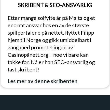
SKRIBENT & SEO-ANSVARLIG
Etter mange solfylte år på Malta og et
enormt ansvar hos en av de største
spillportalene på nettet, flyttet Filipp
hjem til Norge og gikk umiddelbart i
gang med promoteringen av
Casinopånett.org – noe vi bare kan
takke for. Nå er han SEO-ansvarlig og
fast skribent!
Les mer av denne skribenten