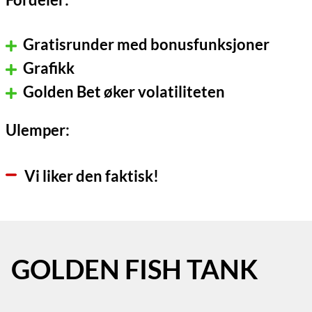
Gratisrunder med bonusfunksjoner
Grafikk
Golden Bet øker volatiliteten
Ulemper:
Vi liker den faktisk!
GOLDEN FISH TANK