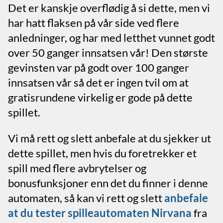
Det er kanskje overflødig å si dette, men vi
har hatt flaksen på vår side ved flere
anledninger, og har med letthet vunnet godt
over 50 ganger innsatsen vår! Den største
gevinsten var på godt over 100 ganger
innsatsen vår så det er ingen tvil om at
gratisrundene virkelig er gode på dette
spillet.
Vi må rett og slett anbefale at du sjekker ut
dette spillet, men hvis du foretrekker et
spill med flere avbrytelser og
bonusfunksjoner enn det du finner i denne
automaten, så kan vi rett og slett
anbefale
at du tester spilleautomaten Nirvana
fra