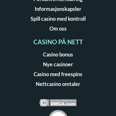
Informasjonskapsler
Spill casino med kontroll
Om oss
CASINO PÅ NETT
Casino bonus
Nye casinoer
Casino med freespins
Nettcasino omtaler