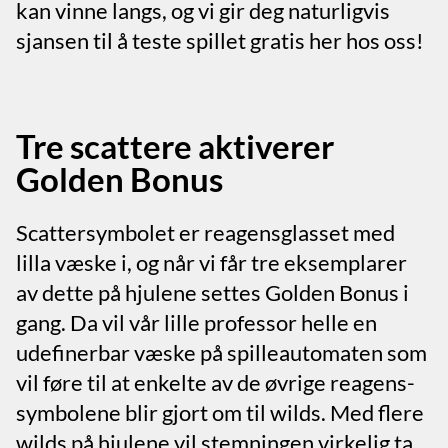
kan vinne langs, og vi gir deg naturligvis
sjansen til å teste spillet gratis her hos oss!
Tre scattere aktiverer
Golden Bonus
Scattersymbolet er reagensglasset med
lilla væske i, og når vi får tre eksemplarer
av dette på hjulene settes Golden Bonus i
gang. Da vil vår lille professor helle en
udefinerbar væske på spilleautomaten som
vil føre til at enkelte av de øvrige reagens-
symbolene blir gjort om til wilds. Med flere
wilds på hjulene vil stemningen virkelig ta