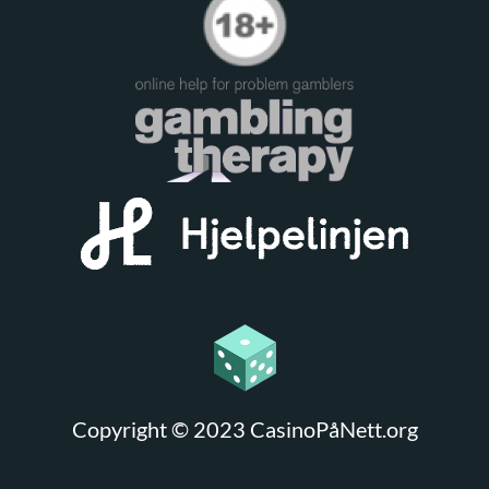
Copyright © 2023 CasinoPåNett.org