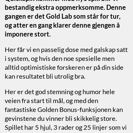
bestandig ekstra oppmerksomme. Denne
gangen er det Gold Lab som står for tur,
og atter en gang klarer denne gjengen å
imponere stort.
Her får vi en passelig dose med galskap satt
i system, og hvis den noe spesielle men
alltid optimistiske forskeren er på din side
kan resultatet bli utrolig bra.
Her er det god stemning og humor hele
veien fra start til mål, og med den
fantastiske Golden Bonus-funksjonen kan
gevinstene du vinner bli skikkelig store.
Spillet har 5 hjul, 3 rader og 25 linjer som vi