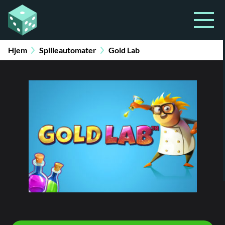
Hjem
Spilleautomater
Gold Lab