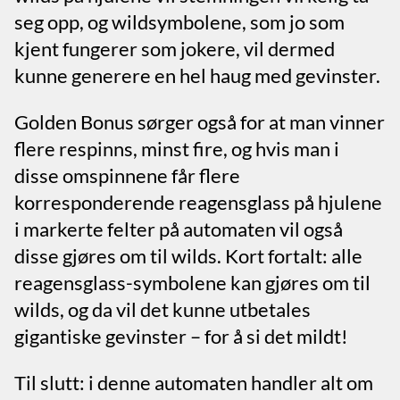
seg opp, og wildsymbolene, som jo som
kjent fungerer som jokere, vil dermed
kunne generere en hel haug med gevinster.
Golden Bonus sørger også for at man vinner
flere respinns, minst fire, og hvis man i
disse omspinnene får flere
korresponderende reagensglass på hjulene
i markerte felter på automaten vil også
disse gjøres om til wilds. Kort fortalt: alle
reagensglass-symbolene kan gjøres om til
wilds, og da vil det kunne utbetales
gigantiske gevinster – for å si det mildt!
Til slutt: i denne automaten handler alt om