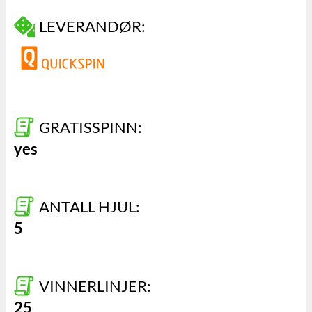
LEVERANDØR:
GRATISSPINN:
yes
ANTALL HJUL:
5
VINNERLINJER:
25