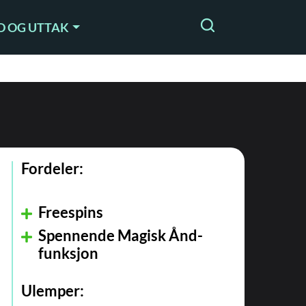
D OG UTTAK
Fordeler:
Freespins
Spennende Magisk Ånd-
funksjon
Ulemper: