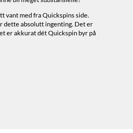
itt vant med fra Quickspins side.
r dette absolutt ingenting. Det er
det er akkurat dét Quickspin byr på