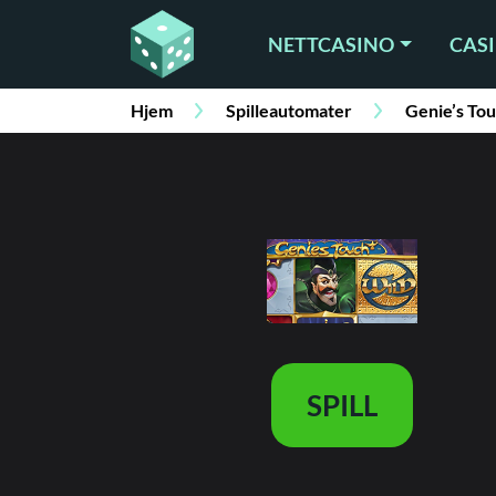
NETTCASINO
CAS
Hjem
Spilleautomater
Genie’s To
SPILL