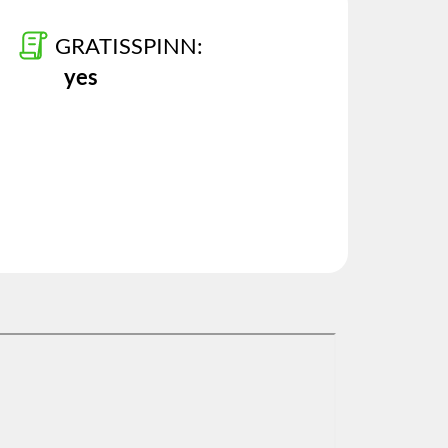
GRATISSPINN:
yes