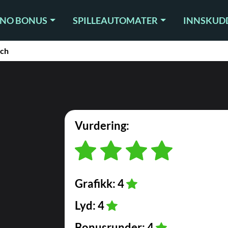
INO BONUS
SPILLEAUTOMATER
INNSKUD
uch
Vurdering:
Grafikk: 4
Lyd: 4
Bonusrunder: 4