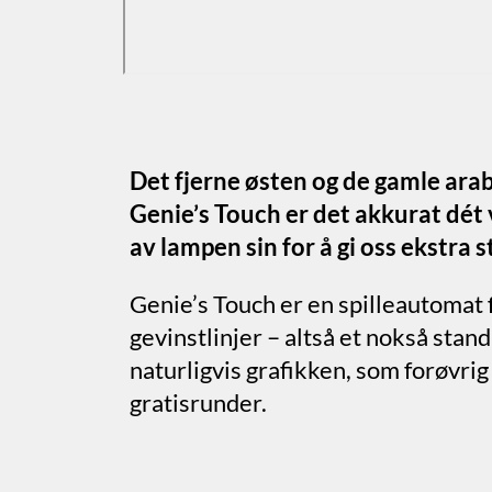
Det fjerne østen og de gamle ara
Genie’s Touch er det akkurat dét
av lampen sin for å gi oss ekstra s
Genie’s Touch er en spilleautomat fr
gevinstlinjer – altså et nokså sta
naturligvis grafikken, som forøvri
gratisrunder.