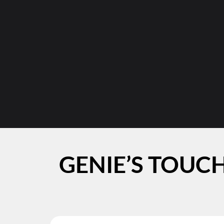
GENIE’S TOUC