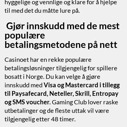
hyggelige og vennlige og klare for å hjelpe
til med det du måtte lure på.
Gjør innskudd med de mest
populære
betalingsmetodene på nett
Casinoet har en rekke populære
betalingsløsninger tilgjengelig for spillere
bosatt i Norge. Du kan velge å gjøre
innskudd med
Visa og Mastercard i tillegg
til Paysafecard, Neteller, Skrill, Entropay
og SMS voucher.
Gaming Club lover raske
utbetalinger og de fleste uttak vil være
tilgjengelig etter 48 timer.