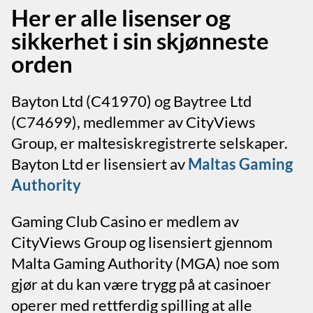
Her er alle lisenser og
sikkerhet i sin skjønneste
orden
Bayton Ltd (C41970) og Baytree Ltd
(C74699), medlemmer av CityViews
Group, er maltesiskregistrerte selskaper.
Bayton Ltd er lisensiert av
Maltas Gaming
Authority
Gaming Club Casino er medlem av
CityViews Group og lisensiert gjennom
Malta Gaming Authority (MGA) noe som
gjør at du kan være trygg på at casinoer
operer med rettferdig spilling at alle