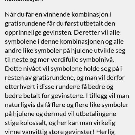
Når du får en vinnende kombinasjon i
gratisrundene får du først utbetalt den
opprinnelige gevinsten. Deretter vil alle
symbolene i denne kombinasjonen og alle
andre like symboler på hjulene utvikle seg
til neste og mer verdifulle symbolnivå.
Dette nivået vil symbolene holde seg på i
resten av gratisrundene, og man vil derfor
etterhvert i disse rundene få bedre og
bedre betalt for gevinstene. I tillegg vil man
naturligvis da få flere og flere like symboler
på hjulene og dermed vil utbetalingene
stige kolossalt, og her kan man virkelig
vinne vanvittig store gevinster! Herlig