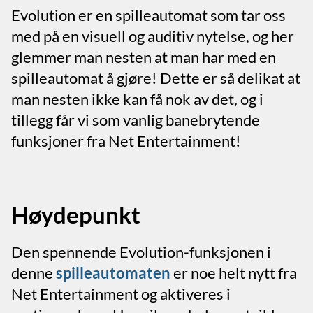
Evolution er en spilleautomat som tar oss
med på en visuell og auditiv nytelse, og her
glemmer man nesten at man har med en
spilleautomat å gjøre! Dette er så delikat at
man nesten ikke kan få nok av det, og i
tillegg får vi som vanlig banebrytende
funksjoner fra Net Entertainment!
Høydepunkt
Den spennende Evolution-funksjonen i
denne
spilleautomaten
er noe helt nytt fra
Net Entertainment og aktiveres i