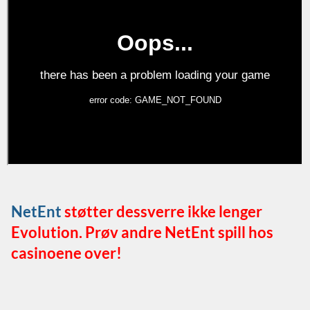
NetEnt
støtter dessverre ikke lenger
Evolution. Prøv andre NetEnt spill hos
casinoene over!