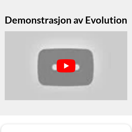
Demonstrasjon av Evolution