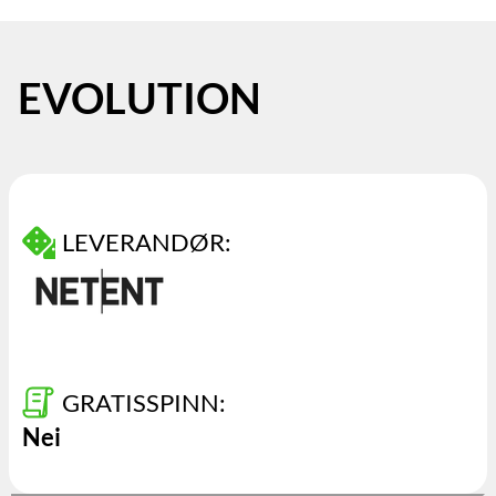
EVOLUTION
LEVERANDØR:
GRATISSPINN:
Nei