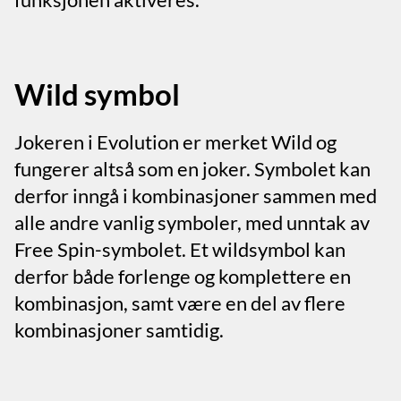
Wild symbol
Jokeren i Evolution er merket Wild og
fungerer altså som en joker. Symbolet kan
derfor inngå i kombinasjoner sammen med
alle andre vanlig symboler, med unntak av
Free Spin-symbolet. Et wildsymbol kan
derfor både forlenge og komplettere en
kombinasjon, samt være en del av flere
kombinasjoner samtidig.