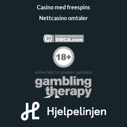
Casino med freespins
Nettcasino omtaler