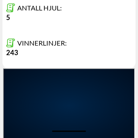
ANTALL HJUL:
5
VINNERLINJER:
243