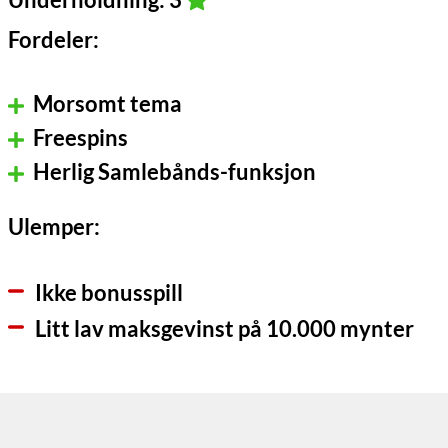
Fordeler:
Morsomt tema
Freespins
Herlig Samlebånds-funksjon
Ulemper:
Ikke bonusspill
Litt lav maksgevinst på 10.000 mynter