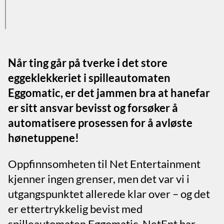
Når ting går på tverke i det store
eggeklekkeriet i spilleautomaten
Eggomatic, er det jammen bra at hanefar
er sitt ansvar bevisst og forsøker å
automatisere prosessen for å avløste
hønetuppene!
Oppfinnsomheten til Net Entertainment
kjenner ingen grenser, men det var vi i
utgangspunktet allerede klar over – og det
er ettertrykkelig bevist med
spilleautomaten Eggomatic. NetEnt har