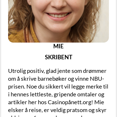
MIE
SKRIBENT
Utrolig positiv, glad jente som drømmer
om å skrive barnebøker og vinne NBU-
prisen. Noe du sikkert vil legge merke til
i hennes lettleste, gripende omtaler og
artikler her hos Casinopånett.org! Mie
elsker å reise, er veldig pratsom og skyr