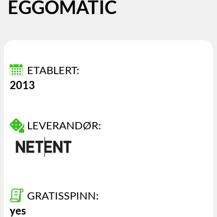
EGGOMATIC
ETABLERT:
2013
LEVERANDØR:
GRATISSPINN:
yes