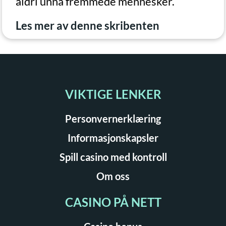
aldri unna fremmede mennesker.
Les mer av denne skribenten
VIKTIGE LENKER
Personvernerklæring
Informasjonskapsler
Spill casino med kontroll
Om oss
CASINO PÅ NETT