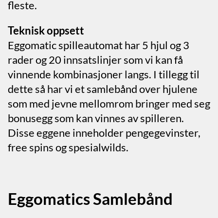
fleste.
Teknisk oppsett
Eggomatic spilleautomat har 5 hjul og 3
rader og 20 innsatslinjer som vi kan få
vinnende kombinasjoner langs. I tillegg til
dette så har vi et samlebånd over hjulene
som med jevne mellomrom bringer med seg
bonusegg som kan vinnes av spilleren.
Disse eggene inneholder pengegevinster,
free spins og spesialwilds.
Eggomatics Samlebånd