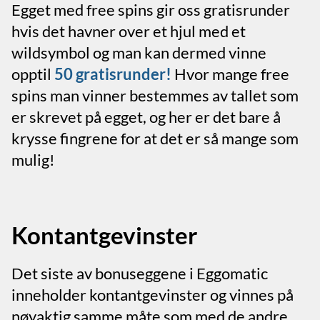
Egget med free spins gir oss gratisrunder
hvis det havner over et hjul med et
wildsymbol og man kan dermed vinne
opptil
50 gratisrunder!
Hvor mange free
spins man vinner bestemmes av tallet som
er skrevet på egget, og her er det bare å
krysse fingrene for at det er så mange som
mulig!
Kontantgevinster
Det siste av bonuseggene i Eggomatic
inneholder kontantgevinster og vinnes på
nøyaktig samme måte som med de andre