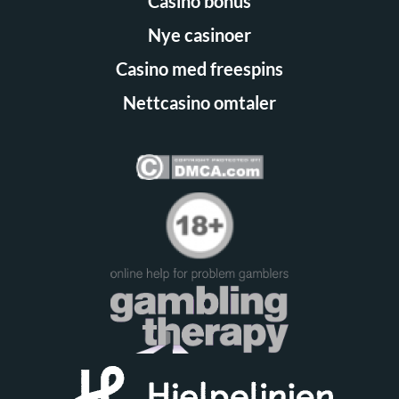
Casino bonus
Nye casinoer
Casino med freespins
Nettcasino omtaler