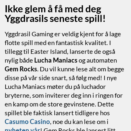
Ikke glem å få med deg
Yggdrasils seneste spill!
Yggdrasil Gaming er veldig kjent for å lage
flotte spill med en fantastisk kvalitet. I
tillegg til Easter Island, lanserte de også
nylig både
Lucha Maniacs
og automaten
Gem Rocks
. Du vil kunne lese alt om begge
disse på vår side snart, så følg med! I nye
Lucha Maniacs møter du på luchador
bryterne, som inviterer deg inn i ringen for
en kamp om de store gevinstene. Dette
spillet ble faktisk lansert tidligere hos
Casumo Casino
, noe du kan lese om i
nyheten vår
! Gem Rocks ble lansert litt