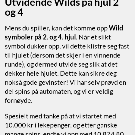
Utvidende Wilds på hjul 2
og 4
Mens du spiller, kan det komme opp
Wild
symboler på 2. og 4. hjul
. Når et slikt
symbol dukker opp, vil dette klistre seg fast
til hjulet (dersom det skjer i en vinnende
runde), og dermed utvide seg slik at det
dekker hele hjulet. Dette kan sikre deg
nokså gode gevinster! Vi har selv prøvd en
del spins på automaten, og vi er veldig
fornøyde.
Spesielt med tanke på at vi startet med
10.000 kr i lekepenger, og etter ganske
mange spins, endte vi opp med 10.874,80