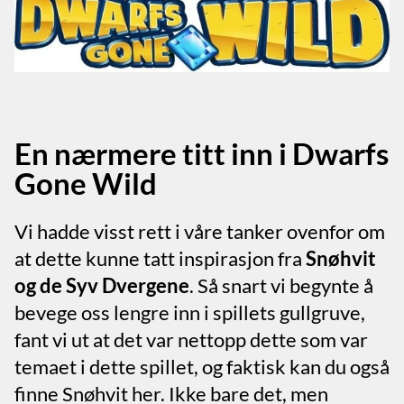
En nærmere titt inn i Dwarfs
Gone Wild
Vi hadde visst rett i våre tanker ovenfor om
at dette kunne tatt inspirasjon fra
Snøhvit
og de Syv Dvergene
. Så snart vi begynte å
bevege oss lengre inn i spillets gullgruve,
fant vi ut at det var nettopp dette som var
temaet i dette spillet, og faktisk kan du også
finne Snøhvit her. Ikke bare det, men