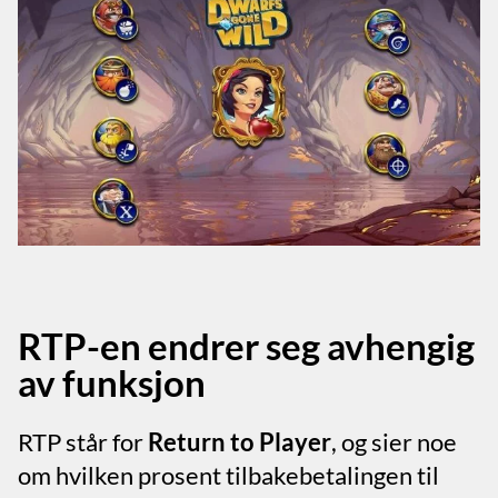
RTP-en endrer seg avhengig
av funksjon
RTP står for
Return to Player
, og sier noe
om hvilken prosent tilbakebetalingen til