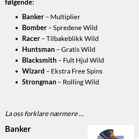
følgende:
Banker
– Multiplier
Bomber
– Spredene Wild
Racer
– Tilbakeblikk Wild
Huntsman
– Gratis Wild
Blacksmith
– Fult Hjul Wild
Wizard
– Ekstra Free Spins
Strongman
– Rolling Wild
La oss forklare nærmere …
Banker