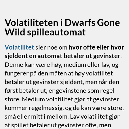
Volatiliteten i Dwarfs Gone
Wild spilleautomat
Volatilitet
sier noe om
hvor ofte eller hvor
sjeldent en automat betaler ut gevinster
.
Denne kan være høy, medium eller lav, og
fungerer på den måten at høy volatilitet
betaler ut gevinster sjeldent, men når den
først betaler ut, er gevinstene som regel
store. Medium volatilitet gjør at gevinster
kommer regelmessig, og de kan være store,
små eller mitt i mellom. Lav volatilitet gjør
at spillet betaler ut gevinster ofte, men