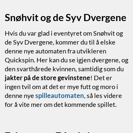
Snøhvit og de Syv Dvergene
Hvis du var glad i eventyret om Snøhvit og
de Syv Dvergene, kommer du til å elske
denne nye automaten fra utvikleren
Quickspin. Her kan du se igjen dvergene, og
den svarthårede kvinnen, samtidig som du
jakter på de store gevinstene
! Det er
ingen tvil om at det er mye futt og moro i
denne nye
spilleautomaten
, så les videre
for å vite mer om det kommende spillet.