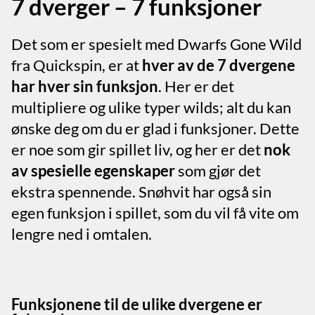
7 dverger – 7 funksjoner
Det som er spesielt med Dwarfs Gone Wild
fra Quickspin, er at
hver av de 7 dvergene
har hver sin funksjon
. Her er det
multipliere og ulike typer wilds; alt du kan
ønske deg om du er glad i funksjoner. Dette
er noe som gir spillet liv, og her er det
nok
av spesielle egenskaper
som gjør det
ekstra spennende. Snøhvit har også sin
egen funksjon i spillet, som du vil få vite om
lengre ned i omtalen.
Funksjonene til de ulike dvergene er