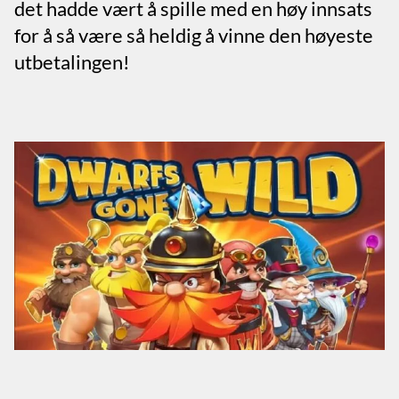
det hadde vært å spille med en høy innsats
for å så være så heldig å vinne den høyeste
utbetalingen!