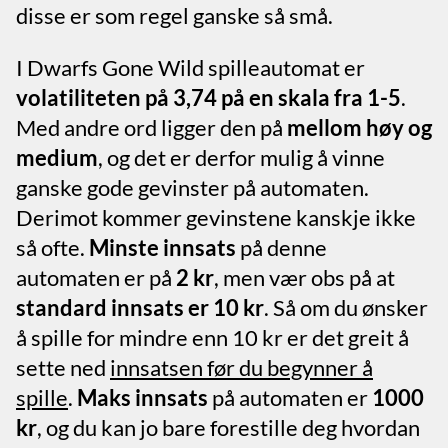
disse er som regel ganske så små.
I Dwarfs Gone Wild spilleautomat er
volatiliteten på 3,74 på en skala fra 1-5
.
Med andre ord ligger den på
mellom høy og
medium
, og det er derfor mulig å vinne
ganske gode gevinster på automaten.
Derimot kommer gevinstene kanskje ikke
så ofte.
Minste innsats
på denne
automaten er på
2 kr
, men vær obs på at
standard innsats er 10 kr
. Så om du ønsker
å spille for mindre enn 10 kr er det greit å
sette ned
innsatsen før du begynner å
spille
.
Maks innsats
på automaten er
1000
kr
, og du kan jo bare forestille deg hvordan