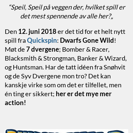
“Speil, Speil på veggen der, hvilket spill er
det mest spennende av alle her?„
Den
12. juni 2018
er det tid for et helt nytt
spill fra
Quickspin
:
Dwarfs Gone Wild
!
Møt de
7 dvergene
; Bomber & Racer,
Blacksmith & Strongman, Banker & Wizard,
og Huntsman. Har de tatt idéen fra Snøhvit
og de Syv Dvergene mon tro? Det kan
kanskje virke som om det er tilfellet, men
én ting er sikkert;
her er det mye mer
action!