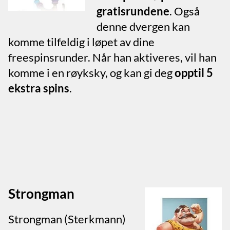
gratisrundene
. Også
denne dvergen kan
komme tilfeldig i løpet av dine
freespinsrunder. Når han aktiveres, vil han
komme i en røyksky, og kan gi deg
opptil 5
ekstra spins
.
Strongman
Strongman (Sterkmann)