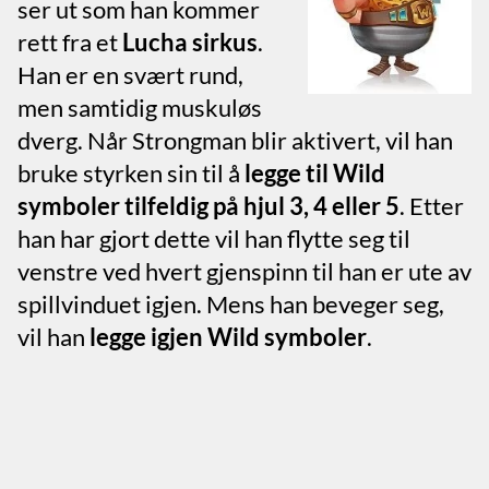
ser ut som han kommer
rett fra et
Lucha sirkus
.
Han er en svært rund,
men samtidig muskuløs
dverg. Når Strongman blir aktivert, vil han
bruke styrken sin til å
legge til Wild
symboler tilfeldig på hjul 3, 4 eller 5
. Etter
han har gjort dette vil han flytte seg til
venstre ved hvert gjenspinn til han er ute av
spillvinduet igjen. Mens han beveger seg,
vil han
legge igjen Wild symboler
.