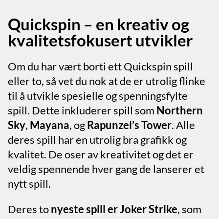
Quickspin – en kreativ og
kvalitetsfokusert utvikler
Om du har vært borti ett Quickspin spill
eller to, så vet du nok at de er utrolig flinke
til å utvikle spesielle og spenningsfylte
spill. Dette inkluderer spill som
Northern
Sky
,
Mayana
, og
Rapunzel’s Tower
. Alle
deres spill har en utrolig bra grafikk og
kvalitet. De oser av kreativitet og det er
veldig spennende hver gang de lanserer et
nytt spill.
Deres to
nyeste spill er Joker Strike
, som