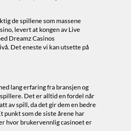
ktig de spillene som massene
ino, levert at kongen av Live
g med Dreamz Casinos
nivå. Det eneste vi kan utsette på
ed lang erfaring fra bransjen og
spillere. Det er alltid en fordel når
tt av spill, da det gir dem en bedre
. Et punkt som de siste årene har
, er hvor brukervennlig casinoet er