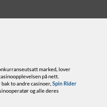
konkurranseutsatt marked, lover
 casinoopplevelsen på nett.
 bak to andre casinoer,
Spin Rider
sinooperatør og alle deres