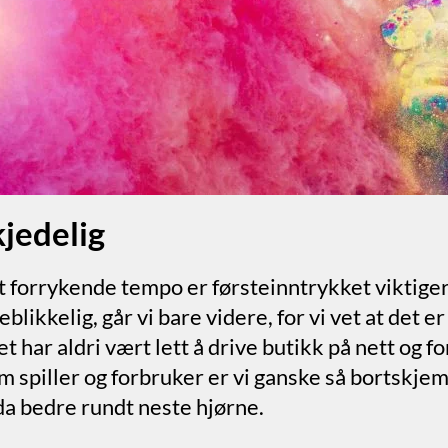
jedelig
 et forrykende tempo er førsteinntrykket viktig
ikkelig, går vi bare videre, for vi vet at det e
 har aldri vært lett å drive butikk på nett og f
 spiller og forbruker er vi ganske så bortskjemt
da bedre rundt neste hjørne.