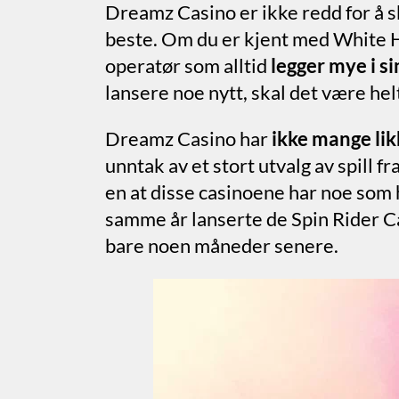
Dreamz Casino er ikke redd for å ski
beste. Om du er kjent med White Ha
operatør som alltid
legger mye i s
lansere noe nytt, skal det være helt
Dreamz Casino har
ikke mange li
unntak av et stort utvalg av spill f
en at disse casinoene har noe som 
samme år lanserte de Spin Rider Ca
bare noen måneder senere.