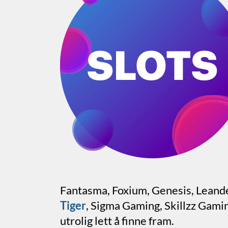
Fantasma, Foxium, Genesis, Leande
Tiger
, Sigma Gaming, Skillzz Gami
utrolig lett å finne fram.