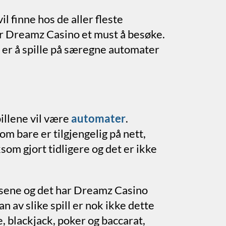
l finne hos de aller fleste
 er Dreamz Casino et must å besøke.
et er å spille på særegne automater
pillene vil være
automater
.
som bare er tilgjengelig på nett,
om gjort tidligere og det er ikke
ssene og det har Dreamz Casino
n av slike spill er nok ikke dette
e, blackjack, poker og baccarat,