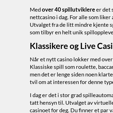
Med
over 40 spillutviklere
er det 
nettcasino i dag. For alle som like
Utvalget fra de litt mindre kjente 
som tilbyr en helt unik spilloppleve
Klassikere og Live Cas
Når et nytt casino lokker med over 1
Klassiske spill som roulette, baccar
men det er lenge siden noen klarte
tvil om at interessen for denne typ
I dag er det i stor grad spilleautom
tatt hensyn til. Utvalget av virtuel
casinoet for deg. Du finner et par 