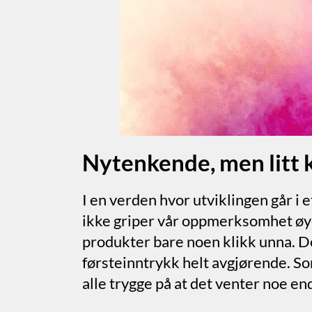
Nytenkende, men litt k
I en verden hvor utviklingen går i
ikke griper vår oppmerksomhet øyebl
produkter bare noen klikk unna. Det
førsteinntrykk helt avgjørende. Som
alle trygge på at det venter noe en