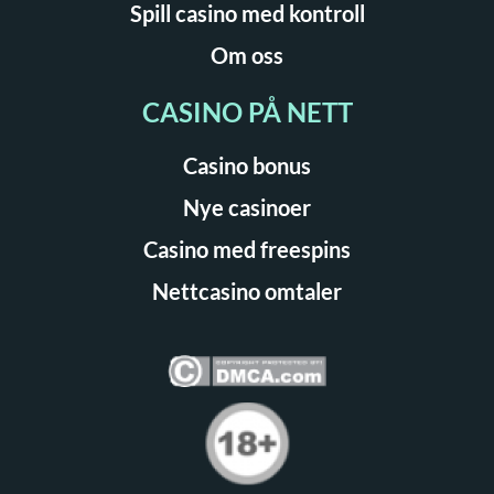
Spill casino med kontroll
Om oss
CASINO PÅ NETT
Casino bonus
Nye casinoer
Casino med freespins
Nettcasino omtaler