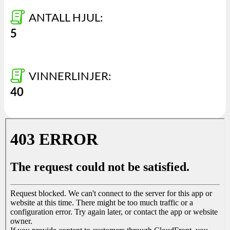
ANTALL HJUL:
5
VINNERLINJER:
40