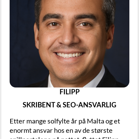
FILIPP
SKRIBENT & SEO-ANSVARLIG
Etter mange solfylte år på Malta og et
enormt ansvar hos en av de største