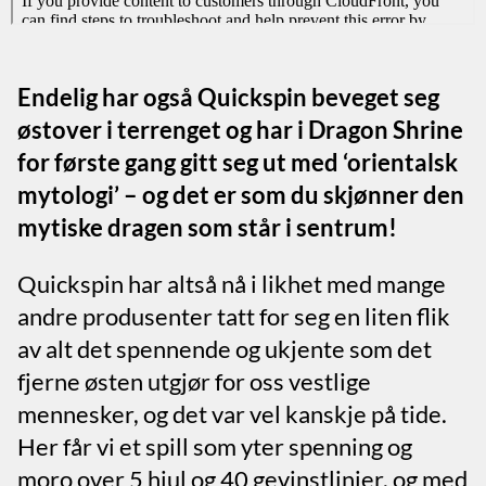
Endelig har også Quickspin beveget seg
østover i terrenget og har i Dragon Shrine
for første gang gitt seg ut med ‘orientalsk
mytologi’ – og det er som du skjønner den
mytiske dragen som står i sentrum!
Quickspin har altså nå i likhet med mange
andre produsenter tatt for seg en liten flik
av alt det spennende og ukjente som det
fjerne østen utgjør for oss vestlige
mennesker, og det var vel kanskje på tide.
Her får vi et spill som yter spenning og
moro over 5 hjul og 40 gevinstlinjer, og med