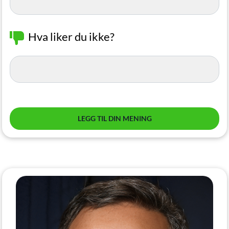
Hva liker du ikke?
LEGG TIL DIN MENING