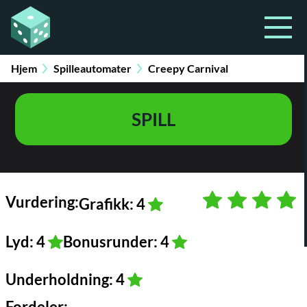
Hjem
Spilleautomater
Creepy Carnival
SPILL
Vurdering:
Grafikk: 4
Lyd: 4
Bonusrunder: 4
Underholdning: 4
Fordeler: