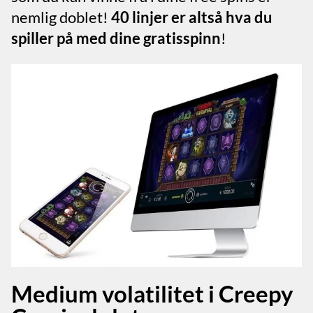
nemlig doblet!
40 linjer er altså hva du
spiller på med dine gratisspinn
!
Medium volatilitet i Creepy