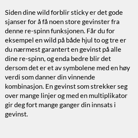
Siden dine wild forblir sticky er det gode
sjanser for å få noen store gevinster fra
denne re-spinn funksjonen. Får du for
eksempel en wild på både hjul to og tre er
du nærmest garantert en gevinst på alle
dine re-spinn, og enda bedre blir det
dersom det er et av symbolene med en høy
verdi som danner din vinnende
kombinasjon. En gevinst som strekker seg
over mange linjer og med en multiplikator
gir deg fort mange ganger din innsats i
gevinst.