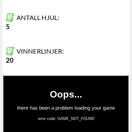
ANTALL HJUL:
5
VINNERLINJER:
20