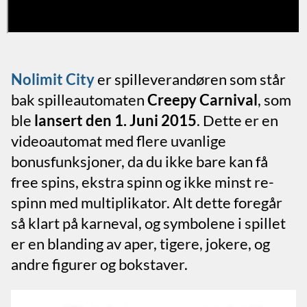
Nolimit City
er spilleverandøren som står
bak spilleautomaten
Creepy Carnival
, som
ble
lansert den 1. Juni 2015
. Dette er en
videoautomat med flere uvanlige
bonusfunksjoner, da du ikke bare kan få
free spins, ekstra spinn og ikke minst re-
spinn med multiplikator. Alt dette foregår
så klart på karneval, og symbolene i spillet
er en blanding av aper, tigere, jokere, og
andre figurer og bokstaver.