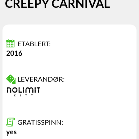
CREEPY CARNIVAL
ETABLERT:
2016
LEVERANDØR:
GRATISSPINN:
yes