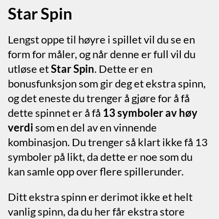
Star Spin
Lengst oppe til høyre i spillet vil du se en
form for måler, og når denne er full vil du
utløse et
Star Spin
. Dette er en
bonusfunksjon som gir deg et ekstra spinn,
og det eneste du trenger å gjøre for å få
dette spinnet er å få
13 symboler av høy
verdi
som en del av en vinnende
kombinasjon. Du trenger så klart ikke få 13
symboler på likt, da dette er noe som du
kan samle opp over flere spillerunder.
Ditt ekstra spinn er derimot ikke et helt
vanlig spinn, da du her får ekstra store