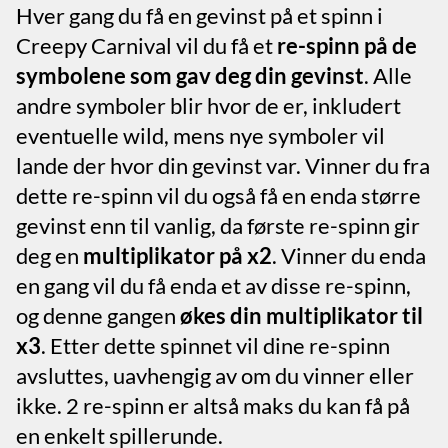
Hver gang du få en gevinst på et spinn i
Creepy Carnival vil du få et
re-spinn på de
symbolene som gav deg din gevinst
. Alle
andre symboler blir hvor de er, inkludert
eventuelle wild, mens nye symboler vil
lande der hvor din gevinst var. Vinner du fra
dette re-spinn vil du også få en enda større
gevinst enn til vanlig, da første re-spinn gir
deg en
multiplikator på x2
. Vinner du enda
en gang vil du få enda et av disse re-spinn,
og denne gangen
økes din multiplikator til
x3
. Etter dette spinnet vil dine re-spinn
avsluttes, uavhengig av om du vinner eller
ikke. 2 re-spinn er altså maks du kan få på
en enkelt spillerunde.