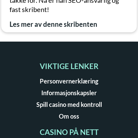
takke for. Nå er han SEO-ansvarlig og
fast skribent!
Les mer av denne skribenten
VIKTIGE LENKER
Personvernerklæring
Informasjonskapsler
Spill casino med kontroll
Om oss
CASINO PÅ NETT