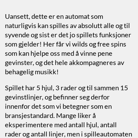
Uansett, dette er en automat som
naturligvis kan spilles av absolutt alle og til
syvende og sist er det jo spillets funksjoner
som gjelder! Her får vi wilds og free spins
som kan hjelpe oss med å vinne pene
gevinster, og det hele akkompagneres av
behagelig musikk!
Spillet har 5 hjul, 3 rader og til sammen 15
gevinstlinjer, og befinner seg derfor
innenfor det som vi betegner som en
bransjestandard. Mange liker å
eksperimentere med antall hjul, antall
rader og antall linjer, men i spilleautomaten