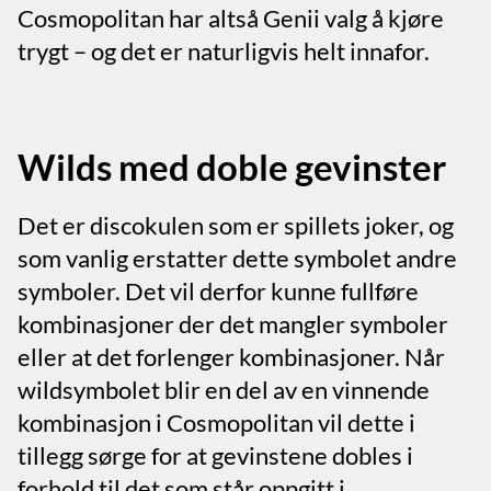
Cosmopolitan har altså Genii valg å kjøre
trygt – og det er naturligvis helt innafor.
Wilds med doble gevinster
Det er discokulen som er spillets joker, og
som vanlig erstatter dette symbolet andre
symboler. Det vil derfor kunne fullføre
kombinasjoner der det mangler symboler
eller at det forlenger kombinasjoner. Når
wildsymbolet blir en del av en vinnende
kombinasjon i Cosmopolitan vil dette i
tillegg sørge for at gevinstene dobles i
forhold til det som står oppgitt i