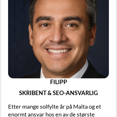
FILIPP
SKRIBENT & SEO-ANSVARLIG
Etter mange solfylte år på Malta og et
enormt ansvar hos en av de største