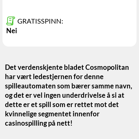
GRATISSPINN:
Nei
Det verdenskjente bladet Cosmopolitan
har vært ledestjernen for denne
spilleautomaten som bærer samme navn,
og det er vel ingen underdrivelse å si at
dette er et spill som er rettet mot det
kvinnelige segmentet innenfor
casinospilling på nett!