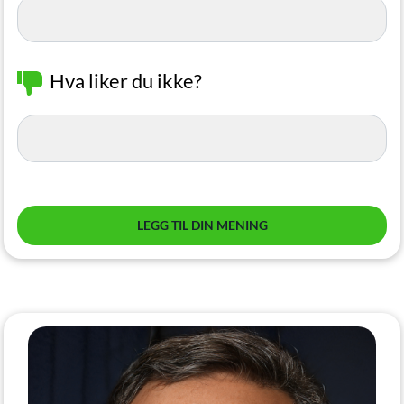
Hva liker du ikke?
LEGG TIL DIN MENING