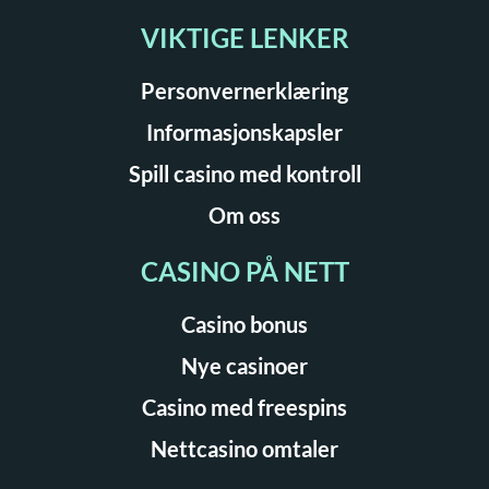
VIKTIGE LENKER
Personvernerklæring
Informasjonskapsler
Spill casino med kontroll
Om oss
CASINO PÅ NETT
Casino bonus
Nye casinoer
Casino med freespins
Nettcasino omtaler