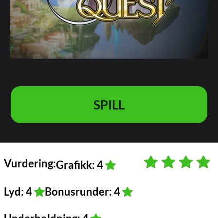
SPILL
Vurdering:
Grafikk: 4
Lyd: 4
Bonusrunder: 4