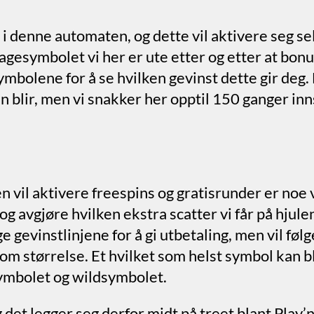
 i denne automaten, og dette vil aktivere seg se
agesymbolet vi her er ute etter og etter at bonus
symbolene for å se hvilken gevinst dette gir deg.
blir, men vi snakker her opptil 150 ganger inns
il aktivere freespins og gratisrunder er noe vi 
e og avgjøre hvilken ekstra scatter vi får på hjul
e gevinstlinjene for å gi utbetaling, men vil føl
om størrelse. Et hvilket som helst symbol kan b
ymbolet og wildsymbolet.
g det legger seg derfor midt på treet blant Play’