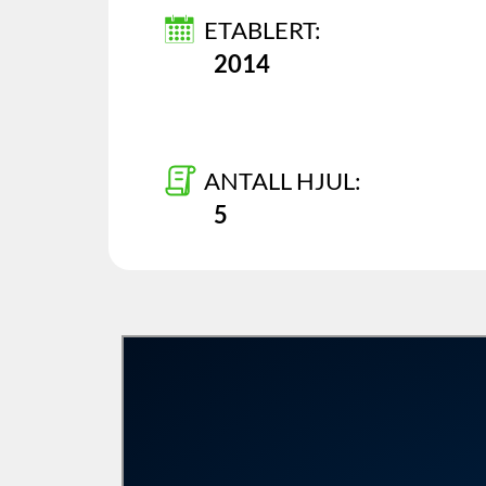
ETABLERT:
2014
ANTALL HJUL:
5