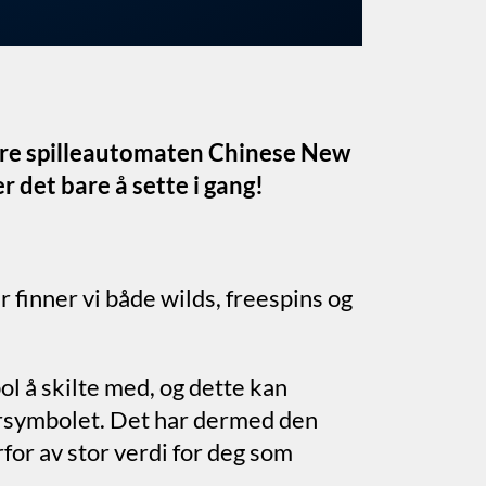
være spilleautomaten Chinese New
r det bare å sette i gang!
r finner vi både wilds, freespins og
l å skilte med, og dette kan
ersymbolet. Det har dermed den
for av stor verdi for deg som