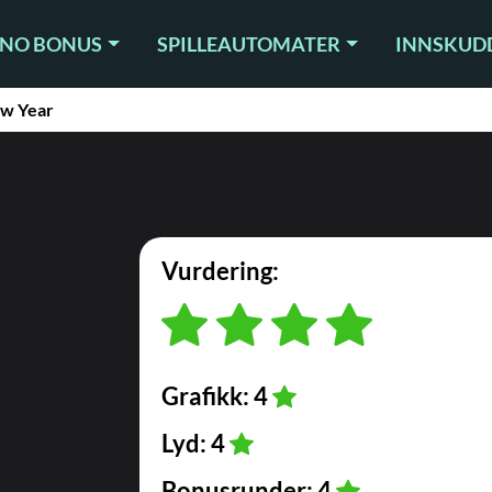
INO BONUS
SPILLEAUTOMATER
INNSKUD
w Year
Vurdering:
Grafikk: 4
Lyd: 4
Bonusrunder: 4