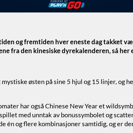
åtiden og fremtiden hver eneste dag takket 
ene fra den kinesiske dyrekalenderen, så her e
mystiske østen på sine 5 hjul og 15 linjer, og he
tomater har også Chinese New Year et wildsymbo
i spillet med unntak av bonussymbolet og scatt
de én og flere kombinasjoner samtidig, og er der