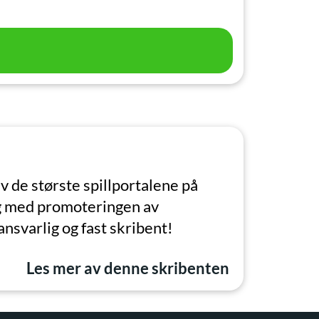
v de største spillportalene på
ang med promoteringen av
nsvarlig og fast skribent!
Les mer av denne skribenten