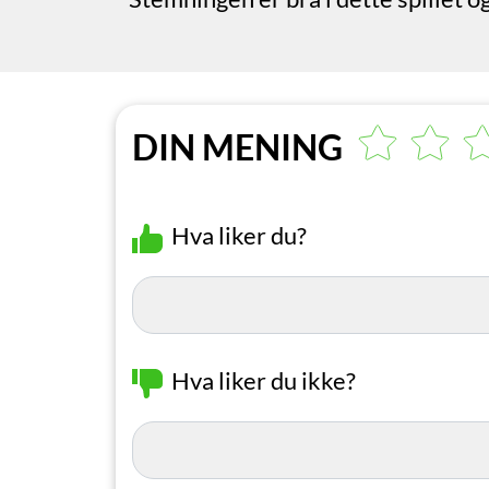
DIN MENING
Hva liker du?
Hva liker du ikke?