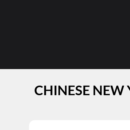
CHINESE NEW 