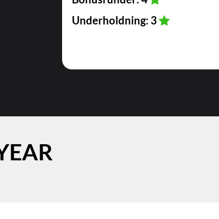
Underholdning: 3
YEAR