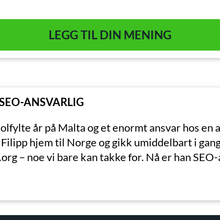
LEGG TIL DIN MENING
 SEO-ANSVARLIG
olfylte år på Malta og et enormt ansvar hos en a
et Filipp hjem til Norge og gikk umiddelbart i g
org – noe vi bare kan takke for. Nå er han SEO-a