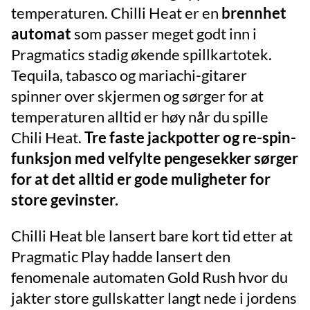
temperaturen. Chilli Heat er en
brennhet
automat
som passer meget godt inn i
Pragmatics stadig økende spillkartotek.
Tequila, tabasco og mariachi-gitarer
spinner over skjermen og sørger for at
temperaturen alltid er høy når du spille
Chili Heat.
Tre faste jackpotter og re-spin-
funksjon med velfylte pengesekker sørger
for at det alltid er gode muligheter for
store gevinster.
Chilli Heat ble lansert bare kort tid etter at
Pragmatic Play hadde lansert den
fenomenale automaten Gold Rush hvor du
jakter store gullskatter langt nede i jordens