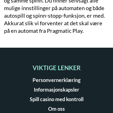
og samme spinn. Du finner selvsagt alle
mulige innstillinger på automaten og både
autospill og spinn-stopp-funksjon, er med.
Akkurat slik vi forventer at det skal være
på en automat fra Pragmatic Play.
VIKTIGE LENKER
Personvernerklæring
Informasjonskapsler
Spill casino med kontroll
Om oss