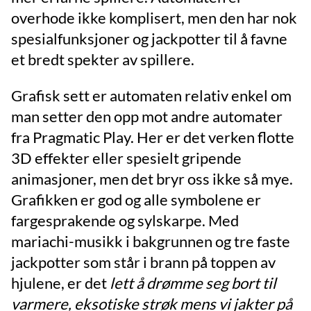
overhode ikke komplisert, men den har nok
spesialfunksjoner og jackpotter til å favne
et bredt spekter av spillere.
Grafisk sett er automaten relativ enkel om
man setter den opp mot andre automater
fra Pragmatic Play. Her er det verken flotte
3D effekter eller spesielt gripende
animasjoner, men det bryr oss ikke så mye.
Grafikken er god og alle symbolene er
fargesprakende og sylskarpe. Med
mariachi-musikk i bakgrunnen og tre faste
jackpotter som står i brann på toppen av
hjulene, er det
lett å drømme seg bort til
varmere, eksotiske strøk mens vi jakter på