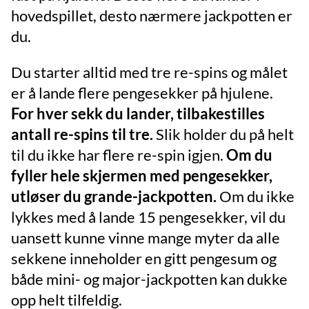
hovedspillet, desto nærmere jackpotten er
du.
Du starter alltid med tre re-spins og målet
er å lande flere pengesekker på hjulene.
For hver sekk du lander, tilbakestilles
antall re-spins til tre.
Slik holder du på helt
til du ikke har flere re-spin igjen.
Om du
fyller hele skjermen med pengesekker,
utløser du grande-jackpotten.
Om du ikke
lykkes med å lande 15 pengesekker, vil du
uansett kunne vinne mange myter da alle
sekkene inneholder en gitt pengesum og
både mini- og major-jackpotten kan dukke
opp helt tilfeldig.