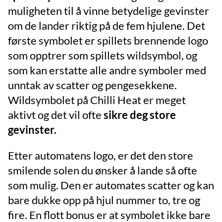
muligheten til å vinne betydelige gevinster
om de lander riktig på de fem hjulene. Det
første symbolet er spillets brennende logo
som opptrer som spillets wildsymbol, og
som kan erstatte alle andre symboler med
unntak av scatter og pengesekkene.
Wildsymbolet på Chilli Heat er meget
aktivt og det vil ofte
sikre deg store
gevinster.
Etter automatens logo, er det den store
smilende solen du ønsker å lande så ofte
som mulig. Den er automates scatter og kan
bare dukke opp på hjul nummer to, tre og
fire. En flott bonus er at symbolet ikke bare