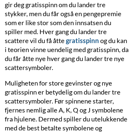
gir deg gratisspinn om du lander tre
stykker, men du får også en pengepremie
som er like stor som den innsatsen du
spiller med. Hver gang du lander tre
scattere vil du få åtte
gratisspinn
og du kan
i teorien vinne uendelig med gratisspinn, da
du får åtte nye hver gang du lander tre nye
scattersymboler.
Muligheten for store gevinster og nye
gratisspinn er betydelig om du lander tre
scattersymboler. Før spinnene starter,
fjernes nemlig alle A, K, Q og J symbolene
fra hjulene. Dermed spiller du utelukkende
med de best betalte symbolene og