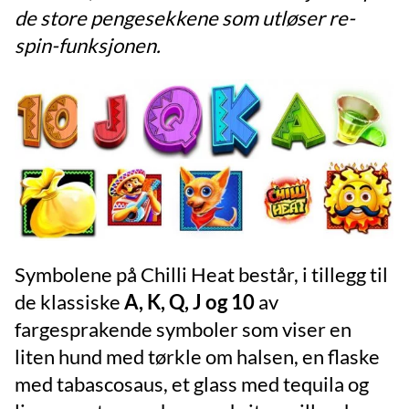
de store pengesekkene som utløser re-
spin-funksjonen.
Symbolene på Chilli Heat består, i tillegg til
de klassiske
A, K, Q, J og 10
av
fargesprakende symboler som viser en
liten hund med tørkle om halsen, en flaske
med tabascosaus, et glass med tequila og