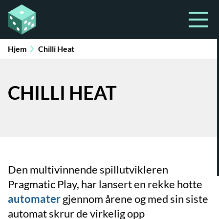
Hjem
Chilli Heat
CHILLI HEAT
Den multivinnende spillutvikleren
Pragmatic Play, har lansert en rekke hotte
automater
gjennom årene og med sin siste
automat skrur de virkelig opp