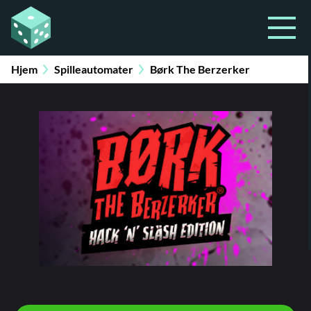
Hjem
Spilleautomater
Børk The Berzerker