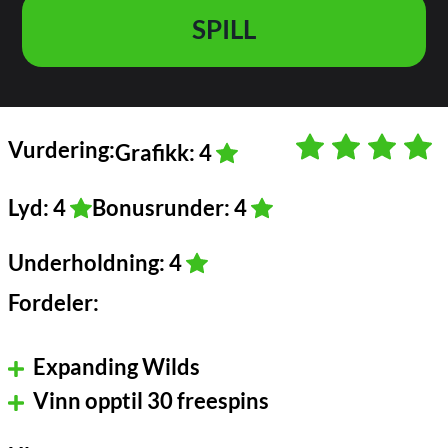
SPILL
Vurdering:
Grafikk: 4
Lyd: 4
Bonusrunder: 4
Underholdning: 4
Fordeler:
Expanding Wilds
Vinn opptil 30 freespins