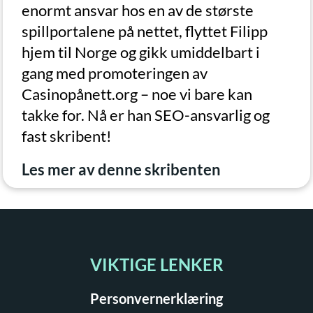
enormt ansvar hos en av de største
spillportalene på nettet, flyttet Filipp
hjem til Norge og gikk umiddelbart i
gang med promoteringen av
Casinopånett.org – noe vi bare kan
takke for. Nå er han SEO-ansvarlig og
fast skribent!
Les mer av denne skribenten
VIKTIGE LENKER
Personvernerklæring