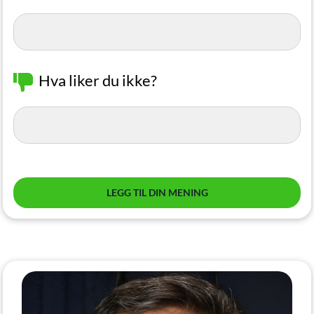
Hva liker du ikke?
LEGG TIL DIN MENING