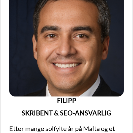
FILIPP
SKRIBENT & SEO-ANSVARLIG
Etter mange solfylte år på Malta og et