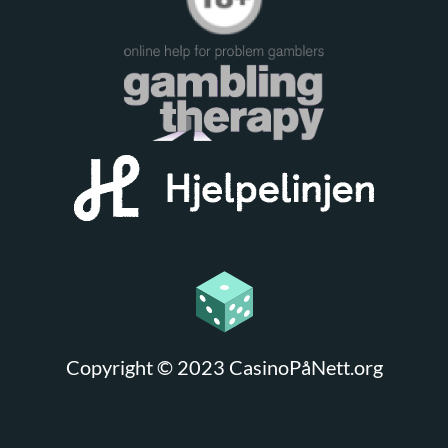
Copyright © 2023 CasinoPåNett.org