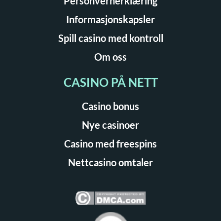
Personvernerklæring
Informasjonskapsler
Spill casino med kontroll
Om oss
CASINO PÅ NETT
Casino bonus
Nye casinoer
Casino med freespins
Nettcasino omtaler