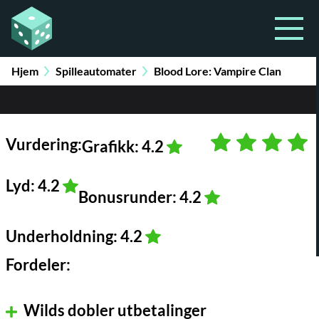
Hjem
Spilleautomater
Blood Lore: Vampire Clan
Vurdering:
Grafikk: 4.2
Lyd: 4.2
Bonusrunder: 4.2
Underholdning: 4.2
Fordeler:
Wilds dobler utbetalinger