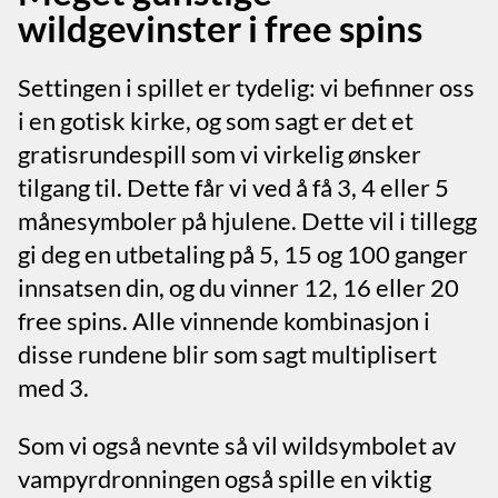
wildgevinster i free spins
Settingen i spillet er tydelig: vi befinner oss
i en gotisk kirke, og som sagt er det et
gratisrundespill som vi virkelig ønsker
tilgang til. Dette får vi ved å få 3, 4 eller 5
månesymboler på hjulene. Dette vil i tillegg
gi deg en utbetaling på 5, 15 og 100 ganger
innsatsen din, og du vinner 12, 16 eller 20
free spins. Alle vinnende kombinasjon i
disse rundene blir som sagt multiplisert
med 3.
Som vi også nevnte så vil wildsymbolet av
vampyrdronningen også spille en viktig