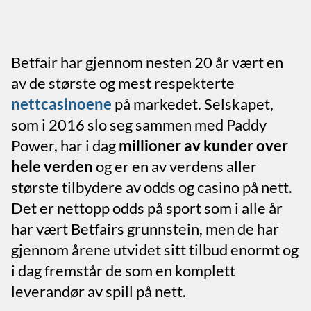
Betfair har gjennom nesten 20 år vært en
av de største og mest respekterte
nettcasinoene
på markedet. Selskapet,
som i 2016 slo seg sammen med Paddy
Power, har i dag
millioner av kunder over
hele verden
og er en av verdens aller
største tilbydere av odds og casino på nett.
Det er nettopp odds på sport som i alle år
har vært Betfairs grunnstein, men de har
gjennom årene utvidet sitt tilbud enormt og
i dag fremstår de som en komplett
leverandør av spill på nett.