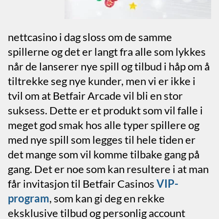
nettcasino i dag sloss om de samme
spillerne og det er langt fra alle som lykkes
når de lanserer nye spill og tilbud i håp om å
tiltrekke seg nye kunder, men vi er ikke i
tvil om at Betfair Arcade vil bli en stor
suksess. Dette er et produkt som vil falle i
meget god smak hos alle typer spillere og
med nye spill som legges til hele tiden er
det mange som vil komme tilbake gang på
gang. Det er noe som kan resultere i at man
får invitasjon til Betfair Casinos
VIP-
program
, som kan gi deg en rekke
eksklusive tilbud og personlig account