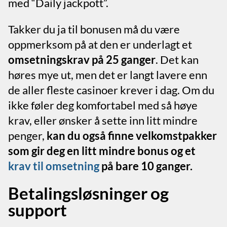
med “Daily jackpott”.
Takker du ja til bonusen må du være
oppmerksom på at den er underlagt et
omsetningskrav på 25 ganger
. Det kan
høres mye ut, men det er langt lavere enn
de aller fleste casinoer krever i dag. Om du
ikke føler deg komfortabel med så høye
krav, eller ønsker å sette inn litt mindre
penger,
kan du også finne velkomstpakker
som gir deg en litt mindre bonus og et
krav til omsetning
på bare 10 ganger.
Betalingsløsninger og
support