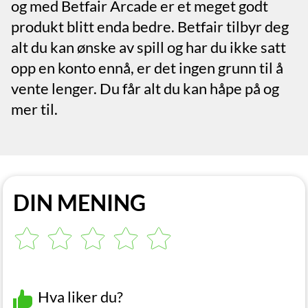
og med Betfair Arcade er et meget godt
produkt blitt enda bedre. Betfair tilbyr deg
alt du kan ønske av spill og har du ikke satt
opp en konto ennå, er det ingen grunn til å
vente lenger. Du får alt du kan håpe på og
mer til.
DIN MENING
Hva liker du?