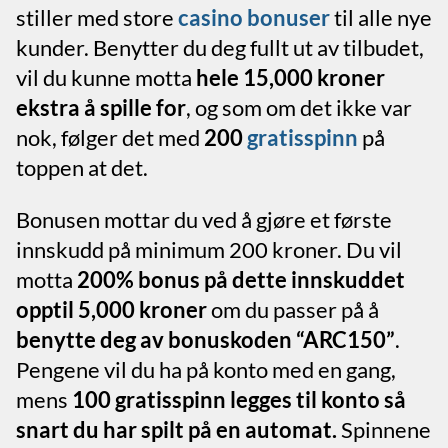
stiller med store
casino bonuser
til alle nye
kunder. Benytter du deg fullt ut av tilbudet,
vil du kunne motta
hele 15,000 kroner
ekstra å spille for
, og som om det ikke var
nok, følger det med
200
gratisspinn
på
toppen at det.
Bonusen mottar du ved å gjøre et første
innskudd på minimum 200 kroner. Du vil
motta
200% bonus på dette innskuddet
opptil 5,000 kroner
om du passer på å
benytte deg av bonuskoden “ARC150”
.
Pengene vil du ha på konto med en gang,
mens
100 gratisspinn legges til konto så
snart du har spilt på en automat.
Spinnene