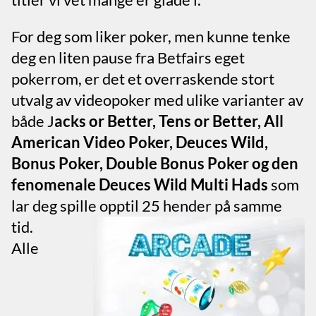
For deg som liker poker, men kunne tenke
deg en liten pause fra Betfairs eget
pokerrom, er det et overraskende stort
utvalg av videopoker med ulike varianter av
både J
acks or Better, Tens or Better, All
American Video Poker, Deuces Wild,
Bonus Poker, Double Bonus Poker og den
fenomenale Deuces Wild Multi Hads
som
lar deg spille opptil 25 hender på samme
tid.
Alle