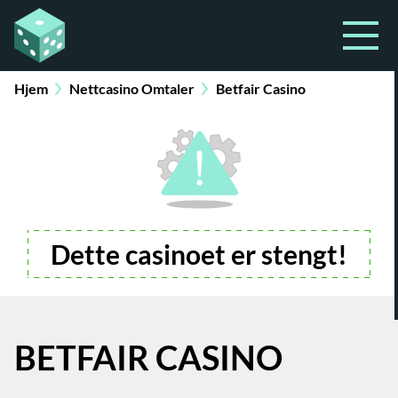
Hjem
Nettcasino Omtaler
Betfair Casino
Dette casinoet er stengt!
BETFAIR CASINO