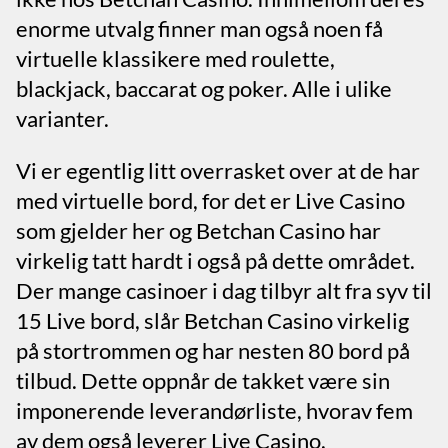
enorme utvalg finner man også noen få
virtuelle klassikere med roulette,
blackjack, baccarat og poker. Alle i ulike
varianter.
Vi er egentlig litt overrasket over at de har
med virtuelle bord, for det er Live Casino
som gjelder her og Betchan Casino har
virkelig tatt hardt i også på dette området.
Der mange casinoer i dag tilbyr alt fra syv til
15 Live bord, slår Betchan Casino virkelig
på stortrommen og har nesten 80 bord på
tilbud. Dette oppnår de takket være sin
imponerende leverandørliste, hvorav fem
av dem også leverer Live Casino.