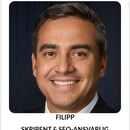
FILIPP
SKRIBENT & SEO-ANSVARLIG