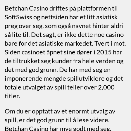
Betchan Casino driftes på plattformen til
SoftSwiss og nettsiden har et litt asiatisk
preg over seg, som også navnet hinter aldri
så lite til. Det sagt, er ikke dette noe casino
bare for det asiatiske markedet. Tvert i mot.
Siden casinoet åpnet sine dører i 2015 har
de tiltrukket seg kunder fra hele verden og
det med god grunn. De har med seg en
imponerende mengde spillutviklere og det
totale utvalget av spill teller over 2,000
titler.
Om du er opptatt av et enormt utvalg av
spill, er det god grunn til å lese videre.
Betchan Casino har mye godt med seg,