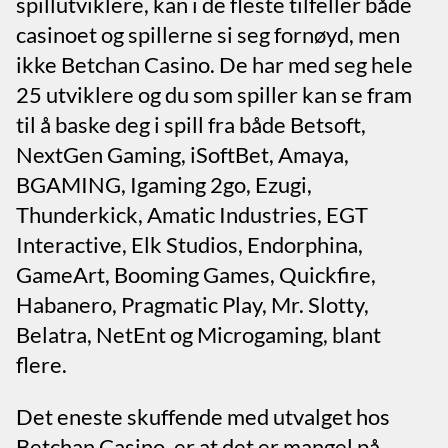
spillutviklere, kan i de fleste tilfeller både
casinoet og spillerne si seg fornøyd, men
ikke Betchan Casino. De har med seg hele
25 utviklere og du som spiller kan se fram
til å baske deg i spill fra både Betsoft,
NextGen Gaming, iSoftBet, Amaya,
BGAMING, Igaming 2go, Ezugi,
Thunderkick, Amatic Industries, EGT
Interactive, Elk Studios, Endorphina,
GameArt, Booming Games, Quickfire,
Habanero, Pragmatic Play, Mr. Slotty,
Belatra, NetEnt og Microgaming, blant
flere.
Det eneste skuffende med utvalget hos
Betchan Casino, er at det er mangel på