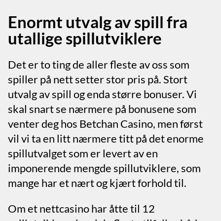
Enormt utvalg av spill fra
utallige spillutviklere
Det er to ting de aller fleste av oss som
spiller på nett setter stor pris på. Stort
utvalg av spill og enda større bonuser. Vi
skal snart se nærmere på bonusene som
venter deg hos Betchan Casino, men først
vil vi ta en litt nærmere titt på det enorme
spillutvalget som er levert av en
imponerende mengde spillutviklere, som
mange har et nært og kjært forhold til.
Om et nettcasino har åtte til 12