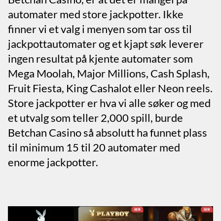
automater med store jackpotter. Ikke
finner vi et valg i menyen som tar oss til
jackpottautomater og et kjapt søk leverer
ingen resultat på kjente automater som
Mega Moolah, Major Millions, Cash Splash,
Fruit Fiesta, King Cashalot eller Neon reels.
Store jackpotter er hva vi alle søker og med
et utvalg som teller 2,000 spill, burde
Betchan Casino så absolutt ha funnet plass
til minimum 15 til 20 automater med
enorme jackpotter.