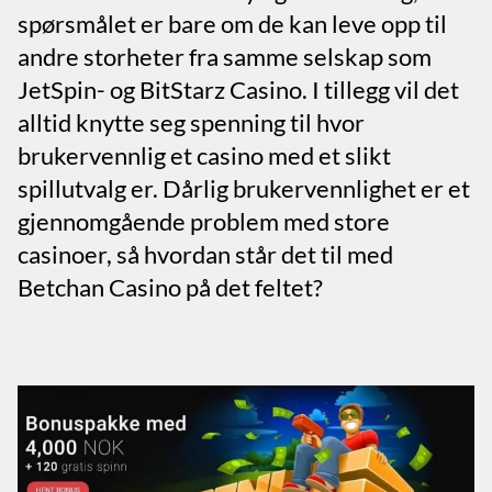
spørsmålet er bare om de kan leve opp til
andre storheter fra samme selskap som
JetSpin- og BitStarz Casino. I tillegg vil det
alltid knytte seg spenning til hvor
brukervennlig et casino med et slikt
spillutvalg er. Dårlig brukervennlighet er et
gjennomgående problem med store
casinoer, så hvordan står det til med
Betchan Casino på det feltet?