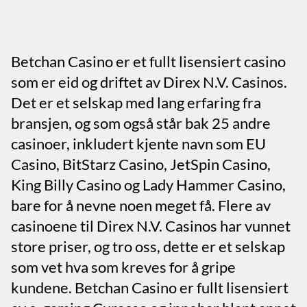
Betchan Casino er et fullt lisensiert casino
som er eid og driftet av Direx N.V. Casinos.
Det er et selskap med lang erfaring fra
bransjen, og som også står bak 25 andre
casinoer, inkludert kjente navn som EU
Casino, BitStarz Casino, JetSpin Casino,
King Billy Casino og Lady Hammer Casino,
bare for å nevne noen meget få. Flere av
casinoene til Direx N.V. Casinos har vunnet
store priser, og tro oss, dette er et selskap
som vet hva som kreves for å gripe
kundene. Betchan Casino er fullt lisensiert