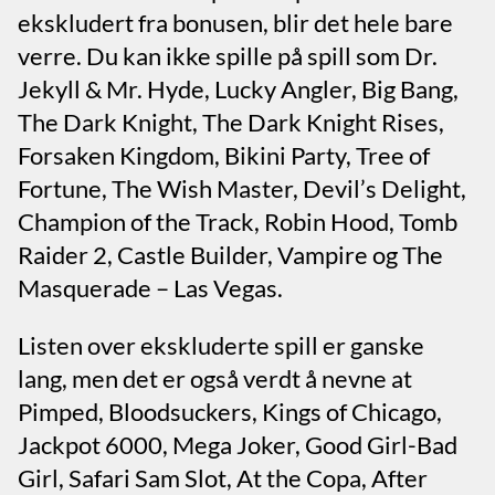
ekskludert fra bonusen, blir det hele bare
verre. Du kan ikke spille på spill som Dr.
Jekyll & Mr. Hyde, Lucky Angler, Big Bang,
The Dark Knight, The Dark Knight Rises,
Forsaken Kingdom, Bikini Party, Tree of
Fortune, The Wish Master, Devil’s Delight,
Champion of the Track, Robin Hood, Tomb
Raider 2, Castle Builder, Vampire og The
Masquerade – Las Vegas.
Listen over ekskluderte spill er ganske
lang, men det er også verdt å nevne at
Pimped, Bloodsuckers, Kings of Chicago,
Jackpot 6000, Mega Joker, Good Girl-Bad
Girl, Safari Sam Slot, At the Copa, After