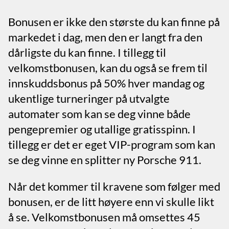
Bonusen er ikke den største du kan finne på
markedet i dag, men den er langt fra den
dårligste du kan finne. I tillegg til
velkomstbonusen, kan du også se frem til
innskuddsbonus på 50% hver mandag og
ukentlige turneringer på utvalgte
automater som kan se deg vinne både
pengepremier og utallige gratisspinn. I
tillegg er det er eget VIP-program som kan
se deg vinne en splitter ny Porsche 911.
Når det kommer til kravene som følger med
bonusen, er de litt høyere enn vi skulle likt
å se. Velkomstbonusen må omsettes 45