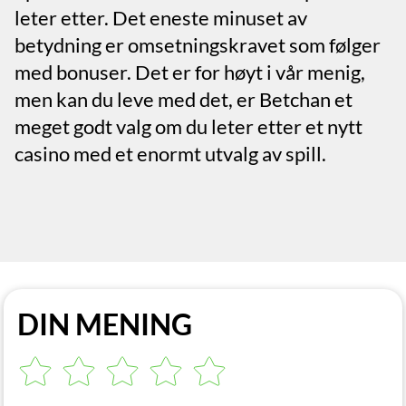
leter etter. Det eneste minuset av
betydning er omsetningskravet som følger
med bonuser. Det er for høyt i vår menig,
men kan du leve med det, er Betchan et
meget godt valg om du leter etter et nytt
casino med et enormt utvalg av spill.
DIN MENING