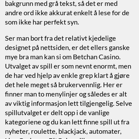
bakgrunn med grå tekst, så det er med
andre ord ikke akkurat enkelt å lese for de
som ikke har perfekt syn.
Ser man bort fra det relativt kjedelige
designet på nettsiden, er det ellers ganske
mye bra man kan si om Betchan Casino.
Utvalget av spill er som nevnt enormt, men
de har ved hjelp av enkle grep klart å gjøre
det hele meget så brukervennlig. Her er
finner man to menylinjer og således er alt
av viktig informasjon lett tilgjengelig. Selve
spillutvalget er delt opp i de vanlige
kategoriene og du kan lett finne spill ut fra
nyheter, roulette, blackjack, automater,