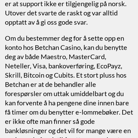
er at support ikke er tilgjengelig på norsk.
Utover det svarte de raskt og var alltid
opptatt av å gi oss gode svar.
Om du bestemmer deg for å sette opp en
konto hos Betchan Casino, kan du benytte
deg av både Maestro, MasterCard,
Neteller, Visa, bankoverføring, EcoPayz,
Skrill, Bitcoin og Cubits. Et stort pluss hos
Betchan er at de behandler alle
forespørsler om uttak umiddelbart og du
kan forvente å ha pengene dine innen bare
få timer om du benytter e-lommebøker. Det
er ikke ofte man finner så gode
bankløsninger og det vil for mange være en