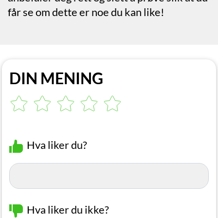
får se om dette er noe du kan like!
DIN MENING
Hva liker du?
Hva liker du ikke?