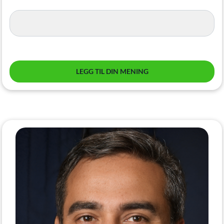
LEGG TIL DIN MENING