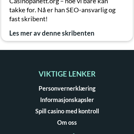
Casinopånett.org – noe vi bare kan
takke for. Nå er han SEO-ansvarlig og
fast skribent!
Les mer av denne skribenten
VIKTIGE LENKER
Personvernerklæring
Informasjonskapsler
Spill casino med kontroll
Om oss