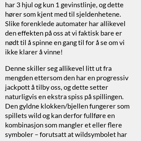
har 3 hjul og kun 1 gevinstlinje, og dette
hører som kjent med til sjeldenhetene.
Slike forenklede automater har allikevel
den effekten på oss at vi faktisk bare er
nødt til å spinne en gang til for å se om vi
ikke klarer å vinne!
Denne skiller seg allikevel litt ut fra
mengden ettersom den har en progressiv
jackpott å tilby oss, og dette setter
naturligvis en ekstra spiss på spillingen.
Den gyldne klokken/bjellen fungerer som
spillets wild og kan derfor fullføre en
kombinasjon som mangler et eller flere
symboler – forutsatt at wildsymbolet har