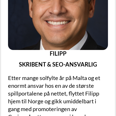
FILIPP
SKRIBENT & SEO-ANSVARLIG
Etter mange solfylte år på Malta og et
enormt ansvar hos en av de største
spillportalene på nettet, flyttet Filipp
hjem til Norge og gikk umiddelbart i
gang med promoteringen av