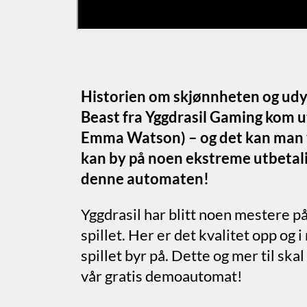
Historien om skjønnheten og udyre
Beast fra Yggdrasil Gaming kom ut
Emma Watson) – og det kan man vel
kan by på noen ekstreme utbetali
denne automaten!
Yggdrasil har blitt noen mestere på
spillet. Her er det kvalitet opp og
spillet byr på. Dette og mer til sk
vår gratis demoautomat!