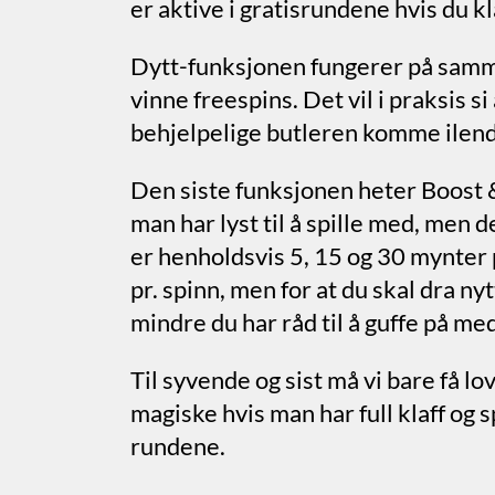
er aktive i gratisrundene hvis du kl
Dytt-funksjonen fungerer på samme 
vinne freespins. Det vil i praksis s
behjelpelige butleren komme ilende
Den siste funksjonen heter Boost 
man har lyst til å spille med, men
er henholdsvis 5, 15 og 30 mynter p
pr. spinn, men for at du skal dra n
mindre du har råd til å guffe på me
Til syvende og sist må vi bare få lov
magiske hvis man har full klaff og s
rundene.