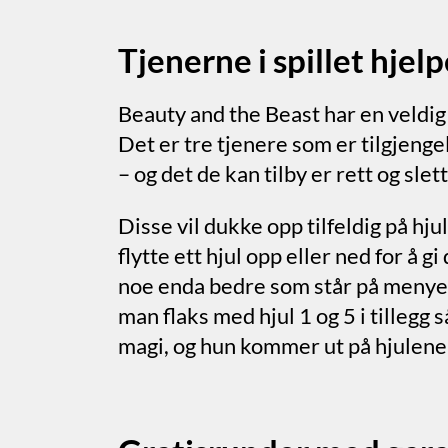
Tjenerne i spillet hjel
Beauty and the Beast har en veldig 
Det er tre tjenere som er tilgjeng
– og det de kan tilby er rett og sle
Disse vil dukke opp tilfeldig på hjul
flytte ett hjul opp eller ned for å
noe enda bedre som står på menyen,
man flaks med hjul 1 og 5 i tillegg 
magi, og hun kommer ut på hjulene o