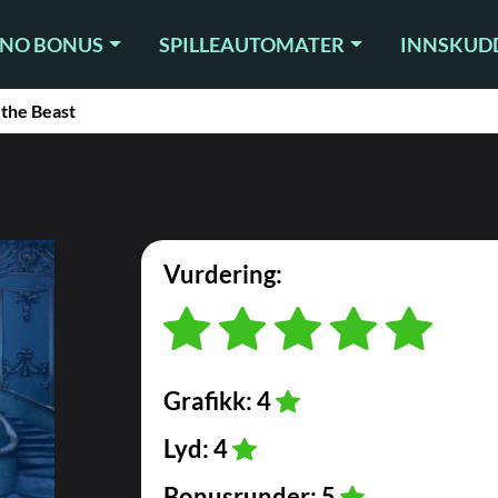
INO BONUS
SPILLEAUTOMATER
INNSKUD
 the Beast
Vurdering:
Grafikk: 4
Lyd: 4
Bonusrunder: 5