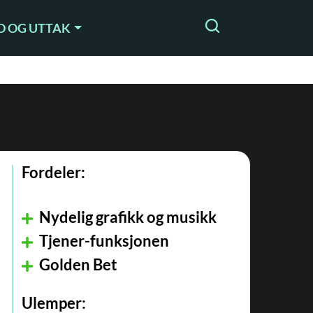
D OG UTTAK
Fordeler:
Nydelig grafikk og musikk
Tjener-funksjonen
Golden Bet
Ulemper: