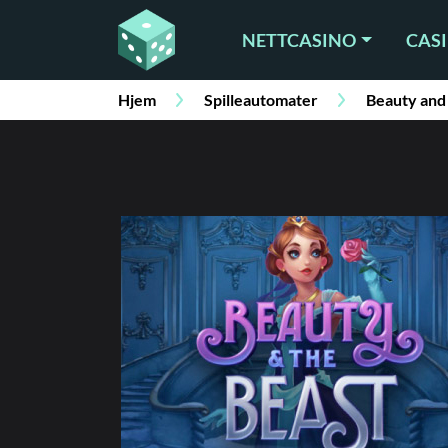
NETTCASINO
CAS
Hjem
Spilleautomater
Beauty and