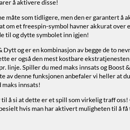
arer å aktivere disse!
måte som tidligere, men den er garantert å akt
i at om et freespin-symbol havner akkurat over e
 til og dytte symbolet inn igjen!
& Dytt og er en kombinasjon av begge de to nev
 dette er også den mest kostbare ekstratjenesten
r. linje. Spiller du med maks innsats og Boost 
ytte av denne funksjonen anbefaler vi heller at
d maks innsats!
 til å si at dette er et spill som virkelig traff os
pesielt hvis man har aktivert muligheten til å få 