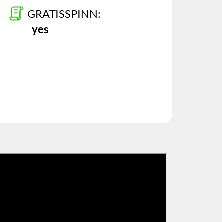
GRATISSPINN:
yes