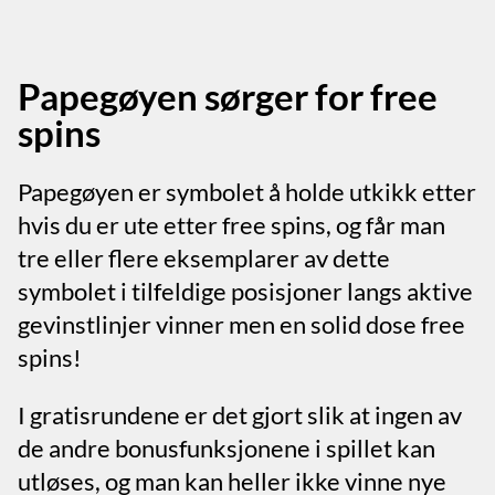
Papegøyen sørger for free
spins
Papegøyen er symbolet å holde utkikk etter
hvis du er ute etter free spins, og får man
tre eller flere eksemplarer av dette
symbolet i tilfeldige posisjoner langs aktive
gevinstlinjer vinner men en solid dose free
spins!
I gratisrundene er det gjort slik at ingen av
de andre bonusfunksjonene i spillet kan
utløses, og man kan heller ikke vinne nye