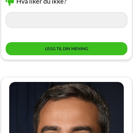
Hva liker du ikke?
LEGG TIL DIN MENING