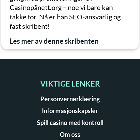
Casinopånett.org – noe vi bare kan
takke for. Nå er han SEO-ansvarlig og
fast skribent!
Les mer av denne skribenten
VIKTIGE LENKER
Personvernerklæring
Informasjonskapsler
Spill casino med kontroll
Om oss