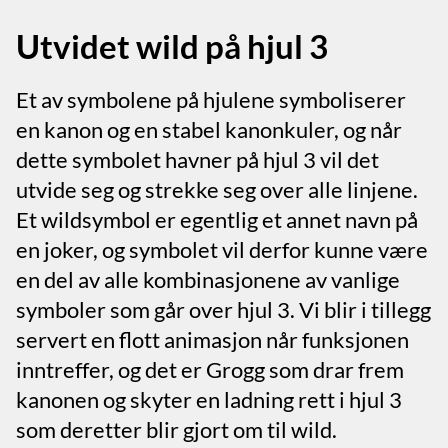
Utvidet wild på hjul 3
Et av symbolene på hjulene symboliserer
en kanon og en stabel kanonkuler, og når
dette symbolet havner på hjul 3 vil det
utvide seg og strekke seg over alle linjene.
Et wildsymbol er egentlig et annet navn på
en joker, og symbolet vil derfor kunne være
en del av alle kombinasjonene av vanlige
symboler som går over hjul 3. Vi blir i tillegg
servert en flott animasjon når funksjonen
inntreffer, og det er Grogg som drar frem
kanonen og skyter en ladning rett i hjul 3
som deretter blir gjort om til wild.