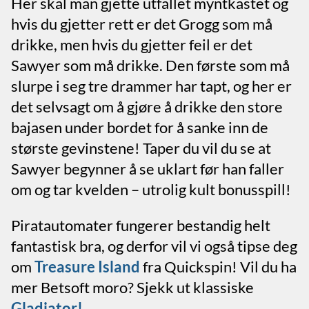
Her skal man gjette utfallet myntkastet og
hvis du gjetter rett er det Grogg som må
drikke, men hvis du gjetter feil er det
Sawyer som må drikke. Den første som må
slurpe i seg tre drammer har tapt, og her er
det selvsagt om å gjøre å drikke den store
bajasen under bordet for å sanke inn de
største gevinstene! Taper du vil du se at
Sawyer begynner å se uklart før han faller
om og tar kvelden – utrolig kult bonusspill!
Piratautomater fungerer bestandig helt
fantastisk bra, og derfor vil vi også tipse deg
om
Treasure Island
fra Quickspin! Vil du ha
mer Betsoft moro? Sjekk ut klassiske
Gladiator!