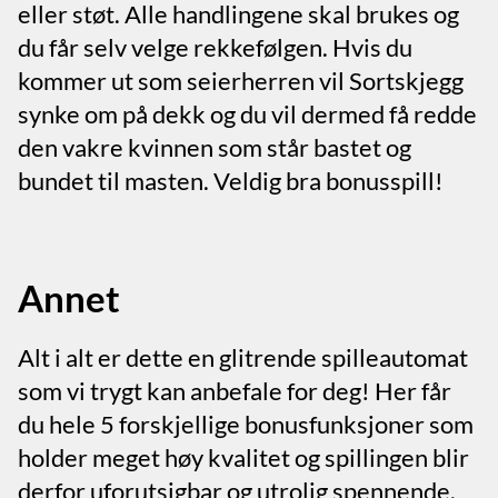
eller støt. Alle handlingene skal brukes og
du får selv velge rekkefølgen. Hvis du
kommer ut som seierherren vil Sortskjegg
synke om på dekk og du vil dermed få redde
den vakre kvinnen som står bastet og
bundet til masten. Veldig bra bonusspill!
Annet
Alt i alt er dette en glitrende spilleautomat
som vi trygt kan anbefale for deg! Her får
du hele 5 forskjellige bonusfunksjoner som
holder meget høy kvalitet og spillingen blir
derfor uforutsigbar og utrolig spennende.