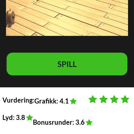
SPILL
Vurdering:
Grafikk: 4.1
Lyd: 3.8
Bonusrunder: 3.6