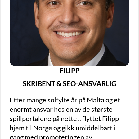
FILIPP
SKRIBENT & SEO-ANSVARLIG
Etter mange solfylte år på Malta og et
enormt ansvar hos en av de største
spillportalene på nettet, flyttet Filipp
hjem til Norge og gikk umiddelbart i
gang med promoteringen av