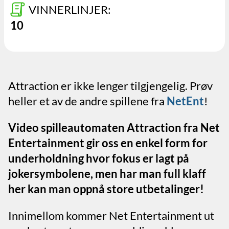
VINNERLINJER:
10
Attraction er ikke lenger tilgjengelig. Prøv
heller et av de andre spillene fra
NetEnt
!
Video spilleautomaten Attraction fra Net
Entertainment gir oss en enkel form for
underholdning hvor fokus er lagt på
jokersymbolene, men har man full klaff
her kan man oppnå store utbetalinger!
Innimellom kommer Net Entertainment ut