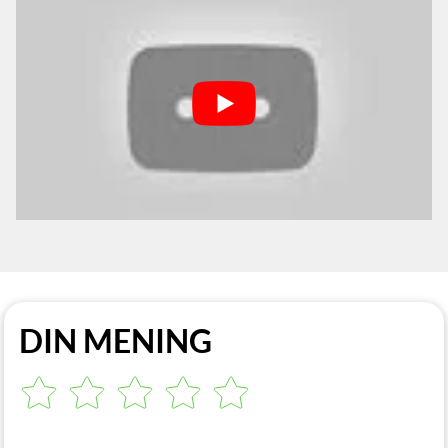
DIN MENING