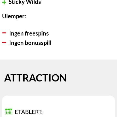
Sticky Wilds
Ulemper:
Ingen freespins
Ingen bonusspill
ATTRACTION
ETABLERT: