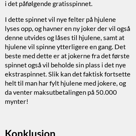
i det påfølgende gratisspinnet.
I dette spinnet vil nye felter på hjulene
lyses opp, og havner en ny joker der vil også
denne utvides og låses til hjulene, samt at
hjulene vil spinne ytterligere en gang. Det
beste med dette er at jokerne fra det første
spinnet også vil beholde sin plass i det nye
ekstraspinnet. Slik kan det faktisk fortsette
helt til man har fylt hjulene med jokere, og
da venter maksutbetalingen på 50.000
mynter!
Konklusjon