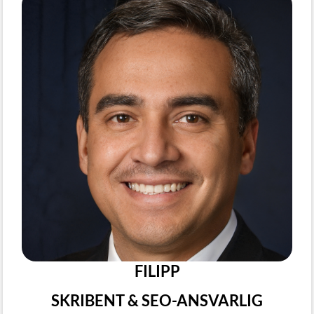
FILIPP
SKRIBENT & SEO-ANSVARLIG