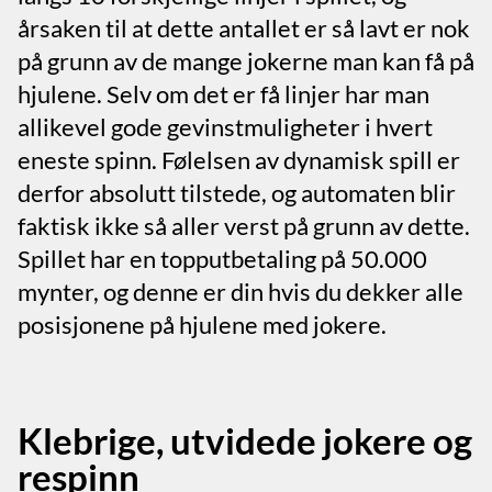
årsaken til at dette antallet er så lavt er nok
på grunn av de mange jokerne man kan få på
hjulene. Selv om det er få linjer har man
allikevel gode gevinstmuligheter i hvert
eneste spinn. Følelsen av dynamisk spill er
derfor absolutt tilstede, og automaten blir
faktisk ikke så aller verst på grunn av dette.
Spillet har en topputbetaling på 50.000
mynter, og denne er din hvis du dekker alle
posisjonene på hjulene med jokere.
Klebrige, utvidede jokere og
respinn