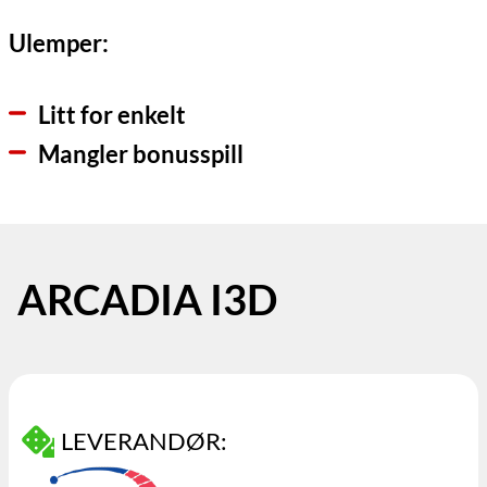
Ulemper:
Litt for enkelt
Mangler bonusspill
ARCADIA I3D
LEVERANDØR: