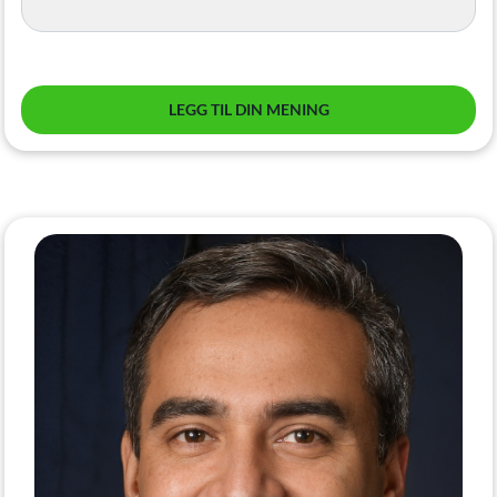
LEGG TIL DIN MENING