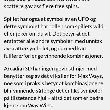
scattere gav oss flere free spins.
Spillet har også et symbol av en UFO og
dette symbolet har rollen som spillets wild,
eller joker om du vil. Det betyr at det
erstatter alle andre symboler, med unntak
av scattersymbolet, og dermed kan
fullføre/forlenge vinnende kombinasjoner.
Arcadia i3D har ingen gevinstlinjer med
benytter seg av det vi kaller for Max Ways,
noe som i praksis betyr at kombinasjonene
blir vinnende så lenge det er like symboler
på tilstøtende hjul – altså det som er bedre
kjent som Way Wins.