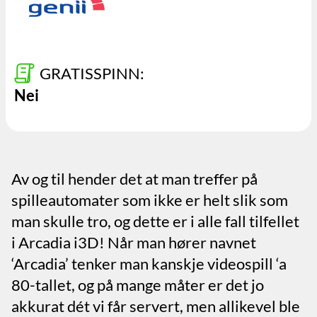
GRATISSPINN:
Nei
Av og til hender det at man treffer på
spilleautomater som ikke er helt slik som
man skulle tro, og dette er i alle fall tilfellet
i Arcadia i3D! Når man hører navnet
‘Arcadia’ tenker man kanskje videospill ‘a
80-tallet, og på mange måter er det jo
akkurat dét vi får servert, men allikevel ble