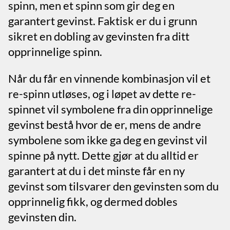
spinn, men et spinn som gir deg en
garantert gevinst. Faktisk er du i grunn
sikret en dobling av gevinsten fra ditt
opprinnelige spinn.
Når du får en vinnende kombinasjon vil et
re-spinn utløses, og i løpet av dette re-
spinnet vil symbolene fra din opprinnelige
gevinst bestå hvor de er, mens de andre
symbolene som ikke ga deg en gevinst vil
spinne på nytt. Dette gjør at du alltid er
garantert at du i det minste får en ny
gevinst som tilsvarer den gevinsten som du
opprinnelig fikk, og dermed dobles
gevinsten din.