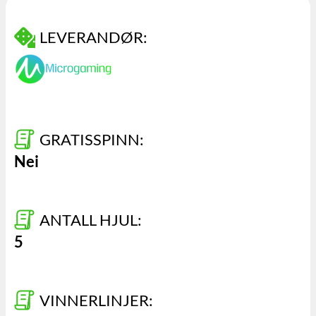
LEVERANDØR:
GRATISSPINN:
Nei
ANTALL HJUL:
5
VINNERLINJER: