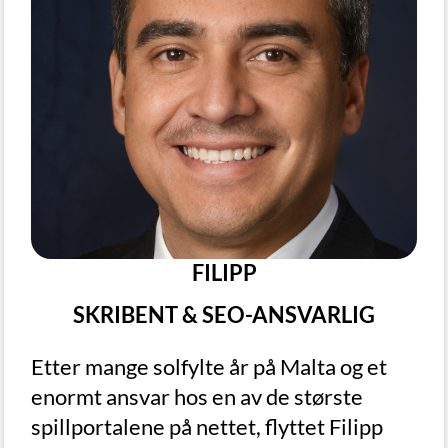
FILIPP
SKRIBENT & SEO-ANSVARLIG
Etter mange solfylte år på Malta og et
enormt ansvar hos en av de største
spillportalene på nettet, flyttet Filipp