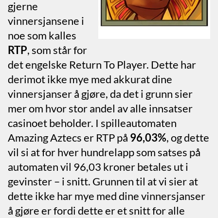
gjerne
vinnersjansene i
noe som kalles
RTP
, som står for
det engelske Return To Player. Dette har
derimot ikke mye med akkurat dine
vinnersjanser å gjøre, da det i grunn sier
mer om hvor stor andel av alle innsatser
casinoet beholder. I spilleautomaten
Amazing Aztecs er RTP på
96,03%
, og dette
vil si at for hver hundrelapp som satses på
automaten vil 96,03 kroner betales ut i
gevinster – i snitt. Grunnen til at vi sier at
dette ikke har mye med dine vinnersjanser
å gjøre er fordi dette er et snitt for alle