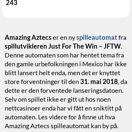
243
Amazing Aztecs
er en ny
spilleautomat
fra
spillutvikleren Just For The Win – JFTW
.
Denne automaten som har hentet tema fra
den gamle urbefolkningen i Mexico har ikke
blitt lansert helt enda, men det er knyttet
store forventninger til den
31. mai 2018
, da
dette er den forventede lanseringsdatoen.
Selv om spillet ikke er gitt ut hos noen
nettcasinoer enda har vi fått en sniktitt på
automaten. Les videre for å finne ut hva
Amazing Aztecs spilleautomat kan by på.