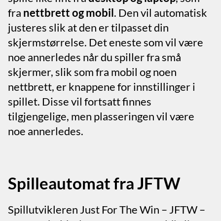
fra
nettbrett og mobil
. Den vil automatisk
justeres slik at den er tilpasset din
skjermstørrelse. Det eneste som vil være
noe annerledes når du spiller fra små
skjermer, slik som fra mobil og noen
nettbrett, er knappene for innstillinger i
spillet. Disse vil fortsatt finnes
tilgjengelige, men plasseringen vil være
noe annerledes.
Spilleautomat fra JFTW
Spillutvikleren Just For The Win – JFTW –