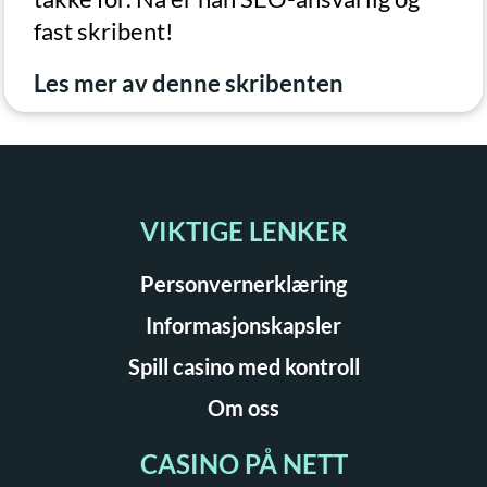
fast skribent!
Les mer av denne skribenten
VIKTIGE LENKER
Personvernerklæring
Informasjonskapsler
Spill casino med kontroll
Om oss
CASINO PÅ NETT