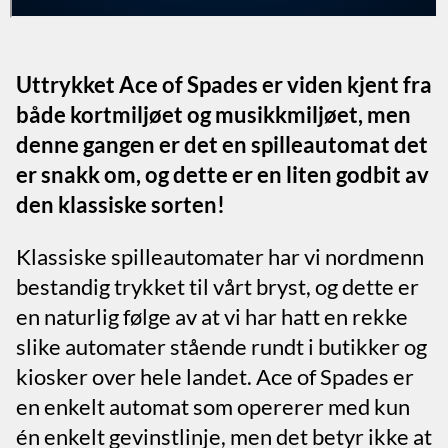
Uttrykket Ace of Spades er viden kjent fra
både kortmiljøet og musikkmiljøet, men
denne gangen er det en spilleautomat det
er snakk om, og dette er en liten godbit av
den klassiske sorten!
Klassiske spilleautomater har vi nordmenn
bestandig trykket til vårt bryst, og dette er
en naturlig følge av at vi har hatt en rekke
slike automater stående rundt i butikker og
kiosker over hele landet. Ace of Spades er
en enkelt automat som opererer med kun
én enkelt gevinstlinje, men det betyr ikke at