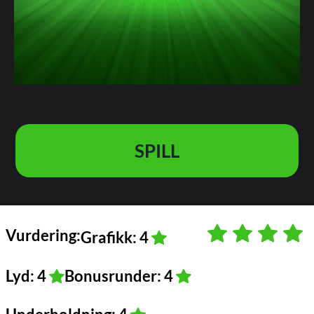
SPILL
Vurdering:
Grafikk: 4
Lyd: 4
Bonusrunder: 4