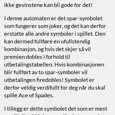
ikke gevinstene kan bli gode for det!
I denne automaten er det spar-symbolet
som fungerer som joker, og det kan derfor
erstatte alle andre symboler i spillet. Den
kan dermed fullføre en ufullstendig
kombinasjon, og hvis det skjer så vil
premien dobles i forhold til
utbetalingstabellen. Hvis kombinasjonen
blir fullført av to spar-symboler vil
utbetalingen firedobles! Symbolet er
derfor veldig verdifullt for deg når du skal
spille Ace of Spades.
I tillegg er dette symbolet det som er mest