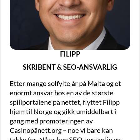
FILIPP
SKRIBENT & SEO-ANSVARLIG
Etter mange solfylte år på Malta og et
enormt ansvar hos en av de største
spillportalene på nettet, flyttet Filipp
hjem til Norge og gikk umiddelbart i
gang med promoteringen av
Casinopånett.org – noe vi bare kan
takke for. Nå er han SEO-ansvarlig og